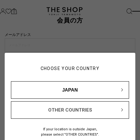
0
会員の方
メールアドレス
パスワード
CHOOSE YOUR COUNTRY
visibility_off
JAPAN
OTHER COUNTRIES
パスワードをお忘れの方は
こちら
If your location is outside Japan,
または
please select "OTHER COUNTRIES".