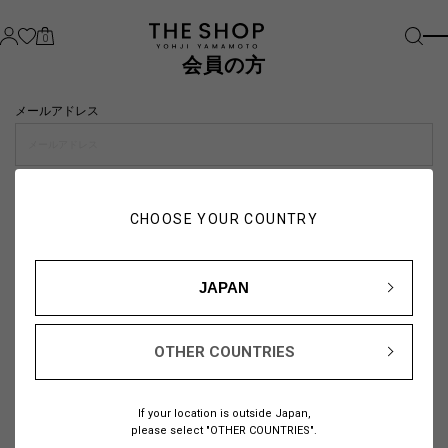
0
会員の方
メールアドレス
パスワード
CHOOSE YOUR COUNTRY
visibility_off
JAPAN
OTHER COUNTRIES
パスワードをお忘れの方は
こちら
If your location is outside Japan,
または
please select "OTHER COUNTRIES".