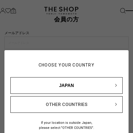
0
会員の方
メールアドレス
パスワード
CHOOSE YOUR COUNTRY
visibility_off
JAPAN
OTHER COUNTRIES
パスワードをお忘れの方は
こちら
If your location is outside Japan,
または
please select "OTHER COUNTRIES".