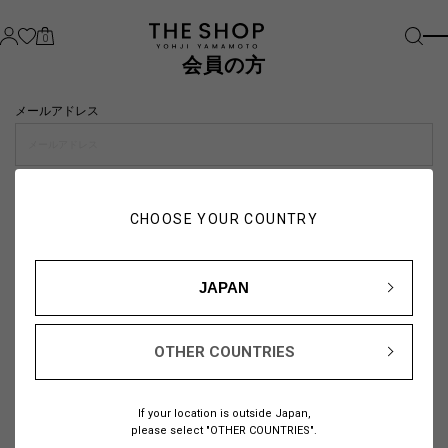
0
会員の方
メールアドレス
パスワード
CHOOSE YOUR COUNTRY
visibility_off
JAPAN
OTHER COUNTRIES
パスワードをお忘れの方は
こちら
If your location is outside Japan,
または
please select "OTHER COUNTRIES".