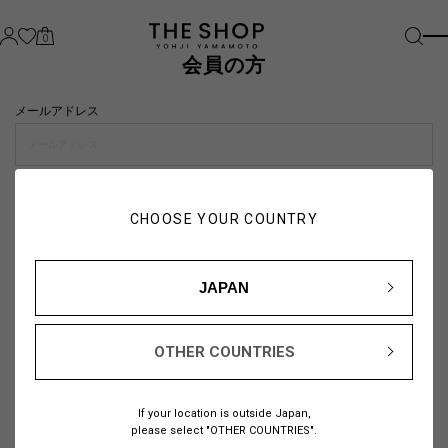
0
会員の方
メールアドレス
パスワード
CHOOSE YOUR COUNTRY
visibility_off
JAPAN
OTHER COUNTRIES
パスワードをお忘れの方は
こちら
If your location is outside Japan,
または
please select "OTHER COUNTRIES".