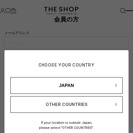
0
会員の方
メールアドレス
パスワード
CHOOSE YOUR COUNTRY
visibility_off
JAPAN
OTHER COUNTRIES
パスワードをお忘れの方は
こちら
If your location is outside Japan,
または
please select "OTHER COUNTRIES".