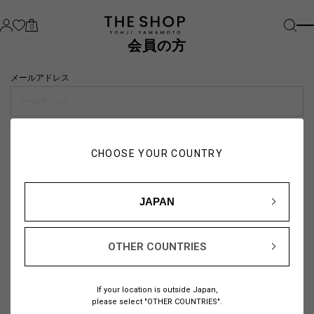
0
会員の方
メールアドレス
パスワード
CHOOSE YOUR COUNTRY
visibility_off
JAPAN
OTHER COUNTRIES
パスワードをお忘れの方は
こちら
If your location is outside Japan,
または
please select "OTHER COUNTRIES".