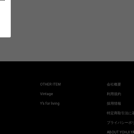
OTHER ITEM
会社概要
Vintage
利用規約
Y’s for living
採用情報
特定商取引法に
プライバシーポ
ABOUT YOHJI 