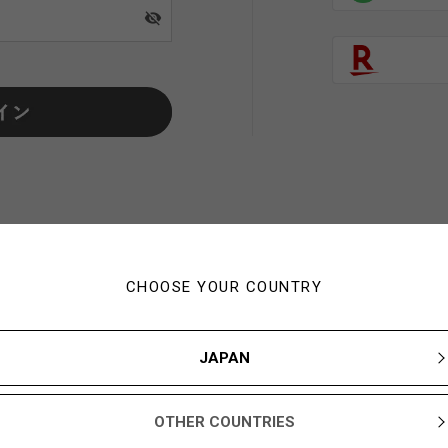
visibility_off
CHOOSE YOUR COUNTRY
初めてご利用の方・会員以外
JAPAN
新規会員登録ですぐに使える1,000YBARプレゼント
OTHER COUNTRIES