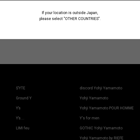
If your location is outside Japan,
please select "OTHER COUNTRIES".
S’YTE
discord Yohji Yamamoto
Ground Y
Yohji Yamamoto
Y’s
Yohji Yamamoto POUR HOMME
Y’s….
Y's for men
LIMI feu
GOTHIC Yohji Yamamoto
Yohji Yamamoto by RIEFE