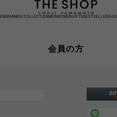
NEW
BRANDS/COLLECTION
MEN
WOMEN
GIFTS
BESTSELLERS
HI
会員の方