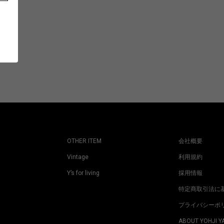
OTHER ITEM
会社概要
Vintage
利用規約
Y’s for living
採用情報
特定商取引法に
プライバシーポ
ABOUT YOHJI 