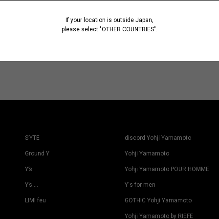
If your location is outside Japan,
please select "OTHER COUNTRIES".
S’YTE
discord Yohji Yamamoto
Ground Y
Yohji Yamamoto
Y’s
Yohji Yamamoto POUR HOMME
Y’s….
Y's for men
LIMI feu
GOTHIC Yohji Yamamoto
Yohji Yamamoto by RIEFE