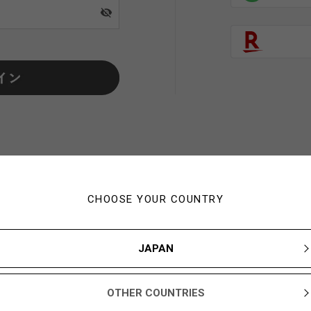
visibility_off
CHOOSE YOUR COUNTRY
初めてご利用の方・会員以外
JAPAN
新規会員登録ですぐに使える1,000YBARプレゼント
OTHER COUNTRIES