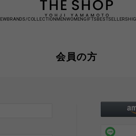
NEW
BRANDS/COLLECTION
MEN
WOMEN
GIFTS
BESTSELLERS
HI
会員の方