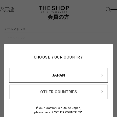
0
会員の方
メールアドレス
パスワード
CHOOSE YOUR COUNTRY
visibility_off
JAPAN
OTHER COUNTRIES
パスワードをお忘れの方は
こちら
If your location is outside Japan,
または
please select "OTHER COUNTRIES".