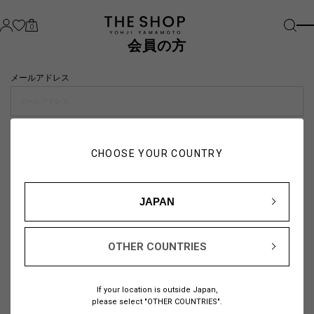
0
会員の方
メールアドレス
パスワード
CHOOSE YOUR COUNTRY
visibility_off
JAPAN
OTHER COUNTRIES
パスワードをお忘れの方は
こちら
If your location is outside Japan,
または
please select "OTHER COUNTRIES".