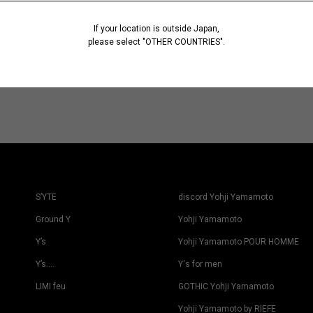
If your location is outside Japan,
please select "OTHER COUNTRIES".
S’YTE
discord Yohji Yamamoto
Ground Y
Yohji Yamamoto
Y’s
Yohji Yamamoto POUR HOMME
Y’s….
Y's for men
LIMI feu
GOTHIC Yohji Yamamoto
Yohji Yamamoto by RIEFE