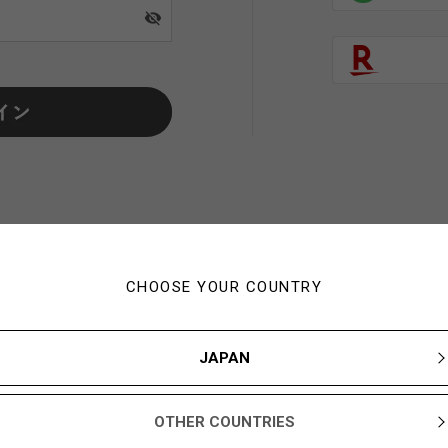
visibility_off
CHOOSE YOUR COUNTRY
初めてご利用の方・会員以外
JAPAN
新規会員登録ですぐに使える1,000YBARプレゼント
OTHER COUNTRIES