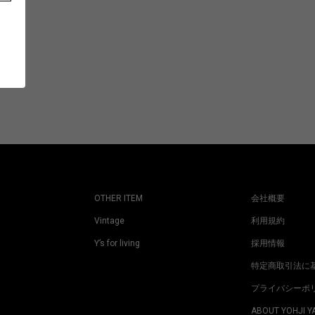
OTHER ITEM
会社概要
Vintage
利用規約
Y’s for living
採用情報
特定商取引法に
プライバシーポ
ABOUT YOHJI 