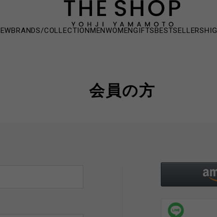
NEW
BRANDS/COLLECTION
MEN
WOMEN
GIFTS
BESTSELLERS
HI
会員の方