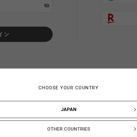
visibility_off
CHOOSE YOUR COUNTRY
初めてご利用の方・会員以外
JAPAN
新規会員登録ですぐに使える1,000YBARプレゼント
OTHER COUNTRIES