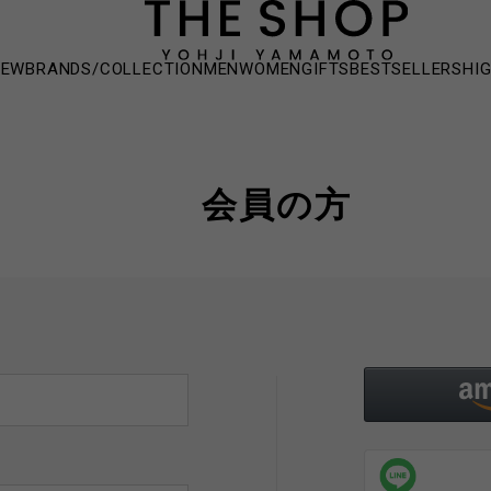
NEW
BRANDS/COLLECTION
MEN
WOMEN
GIFTS
BESTSELLERS
HI
会員の方