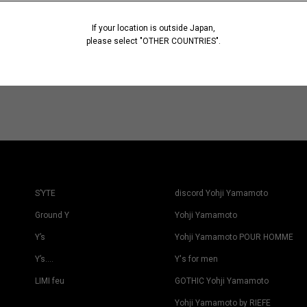
If your location is outside Japan,
please select "OTHER COUNTRIES".
S’YTE
discord Yohji Yamamoto
Ground Y
Yohji Yamamoto
Y’s
Yohji Yamamoto POUR HOMME
Y’s….
Y's for men
LIMI feu
GOTHIC Yohji Yamamoto
Yohji Yamamoto by RIEFE