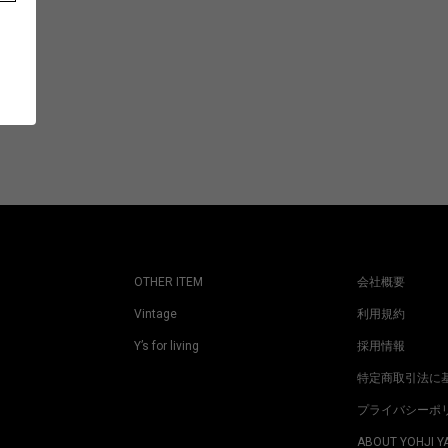
OTHER ITEM
会社概要
Vintage
利用規約
Y’s for living
採用情報
特定商取引法に
プライバシーポ
ABOUT YOHJI 