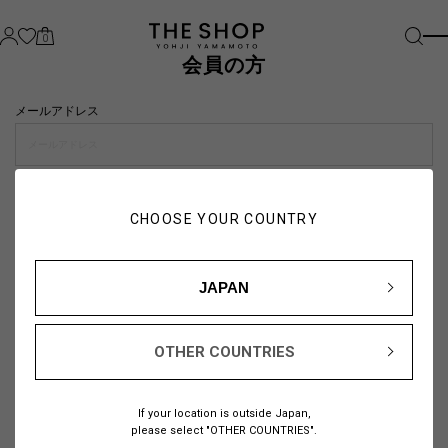
0
会員の方
メールアドレス
パスワード
CHOOSE YOUR COUNTRY
visibility_off
JAPAN
OTHER COUNTRIES
パスワードをお忘れの方は
こちら
If your location is outside Japan,
または
please select "OTHER COUNTRIES".