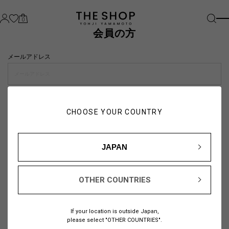
0
会員の方
メールアドレス
パスワード
CHOOSE YOUR COUNTRY
visibility_off
JAPAN
OTHER COUNTRIES
パスワードをお忘れの方は
こちら
If your location is outside Japan,
または
please select "OTHER COUNTRIES".