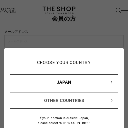
0
会員の方
メールアドレス
パスワード
CHOOSE YOUR COUNTRY
visibility_off
JAPAN
OTHER COUNTRIES
パスワードをお忘れの方は
こちら
If your location is outside Japan,
または
please select "OTHER COUNTRIES".