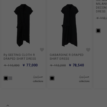
MILANO
DECON
DRESS
￥ 112,
Ry SEETING CLOTH R
GABARDINE R DRAPED
DRAPED SHIRT DRESS
SHIRT DRESS
￥ 77,000
￥ 78,540
￥ 110,000
￥ 112,200