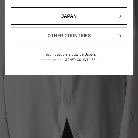
JAPAN
1
11
/
OTHER COUNTRIES
If your location is outside Japan,
please select "OTHER COUNTRIES".