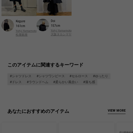
Doi
Kogure
157cm
161cm
Yohji Yamamoto
Yohji Yamamoto
大阪タカシマヤ
松屋銀座
このアイテムに関連するキーワード
#シャツドレス
#シャツワンピース
#セルロース
#ゆったり
#ドレス
#ラウンドヘム
#柔らかい風合い
#落ち感
あなたにおすすめのアイテム
VIEW MORE
SUPIMA