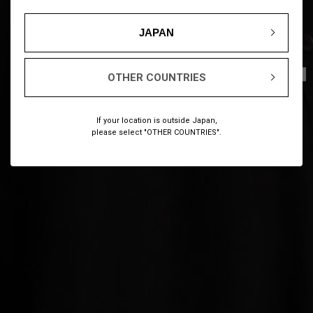
JAPAN
1
6
/
OTHER COUNTRIES
If your location is outside Japan,
please select "OTHER COUNTRIES".