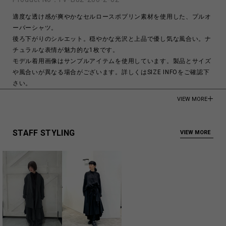
適度な透け感が爽やかなセルロースポプリン素材を使用した、プルオ
ーバーシャツ。
後ろ下がりのシルエット。穏やかな光沢と上品で優し気な風合い。ナ
チュラルな表情が魅力的な1枚です。
モデル着用画像はサンプルアイテムを使用しています。製品とサイズ
や風合いが異なる場合がございます。詳しくはSIZE INFOをご確認下
さい。
VIEW MORE
モデル身長:176cm
Cellulose 100%
STAFF STYLING
VIEW MORE
Made in Japan
商品についてよくあるお問い合わせはこちら