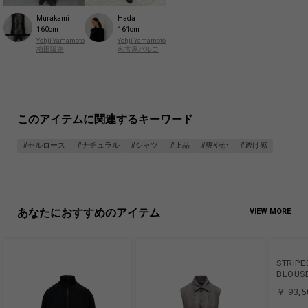
Murakami
Hada
160cm
161cm
Yohji Yamamoto
Yohji Yamamoto
梅田阪急
名古屋パルコ
このアイテムに関連するキーワード
#セルロース
#ナチュラル
#シャツ
#上品
#爽やか
#透け感
あなたにおすすめのアイテム
VIEW MORE
STRIP
BLOUS
￥ 93,5