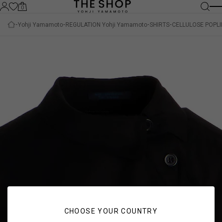
0
Yohji Yamamoto
REGULATION Yohji Yamamoto
SHIRTS
CELLULOSE POPLI
CHOOSE YOUR COUNTRY