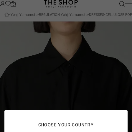
0
Yohji Yamamoto
REGULATION Yohji Yamamoto
DRESSES
CELLULOSE POP
CHOOSE YOUR COUNTRY