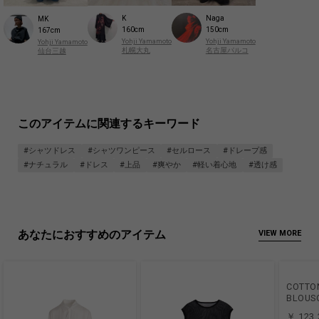
K
Naga
MK
160cm
150cm
167cm
Yohji Yamamoto
Yohji Yamamoto
Yohji Yamamoto
札幌大丸
名古屋パルコ
仙台三越
このアイテムに関連するキーワード
#シャツドレス
#シャツワンピース
#セルロース
#ドレープ感
#ナチュラル
#ドレス
#上品
#爽やか
#軽い着心地
#透け感
あなたにおすすめのアイテム
VIEW MORE
COTTO
BLOUS
￥ 123,