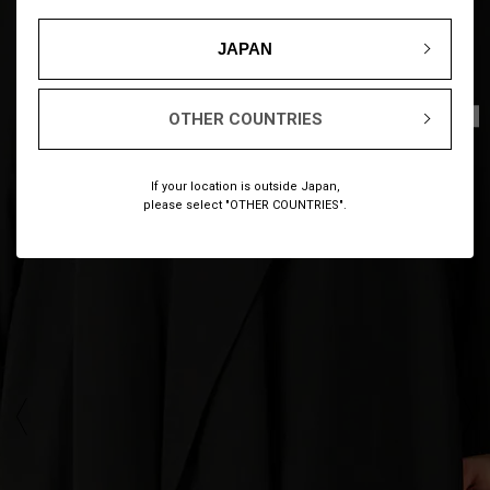
JAPAN
1
12
/
OTHER COUNTRIES
If your location is outside Japan,
please select "OTHER COUNTRIES".