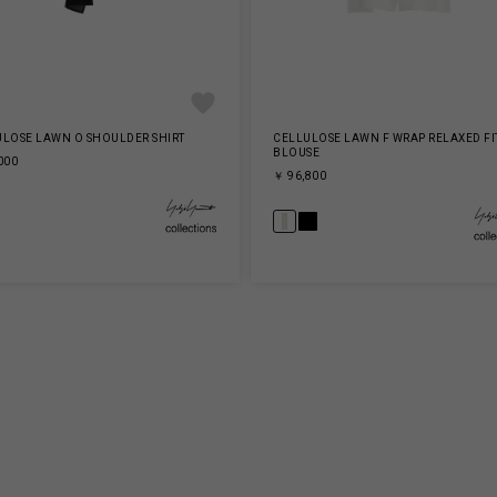
ULOSE LAWN O SHOULDER SHIRT
CELLULOSE LAWN F WRAP RELAXED FI
BLOUSE
000
￥ 96,800