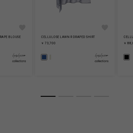
RAPE BLOUSE
CELLULOSE LAWN R DRAPED SHIRT
CELL
￥ 73,700
￥ 88,