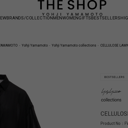
NEW
BRANDS/COLLECTION
MEN
WOMEN
GIFTS
BESTSELLERS
HI
 YAMAMOTO
Yohji Yamamoto
Yohji Yamamoto collections
CELLULOSE LAWN
CELLULOS
Product No：
F