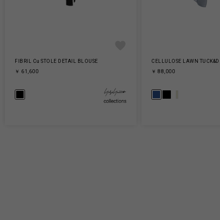
FIBRIL Cu STOLE DETAIL BLOUSE
CELLULOSE LAWN TUCK&D
￥ 61,600
￥ 88,000