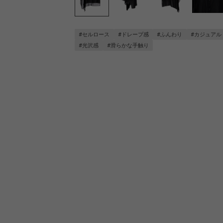
#セルロース
#ドレープ感
#ふんわり
#カジュアル
#光沢感
#滑らかな手触り