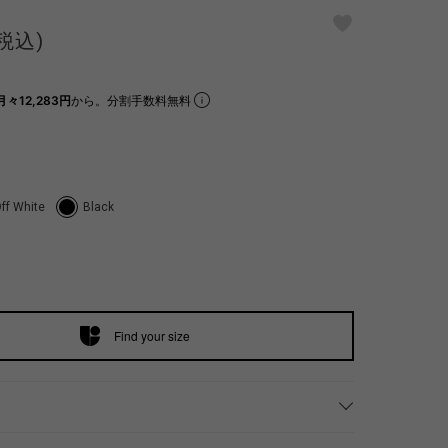
(税込)
月々12,283円
から。分割手数料無料
ff White
Black
Find your size