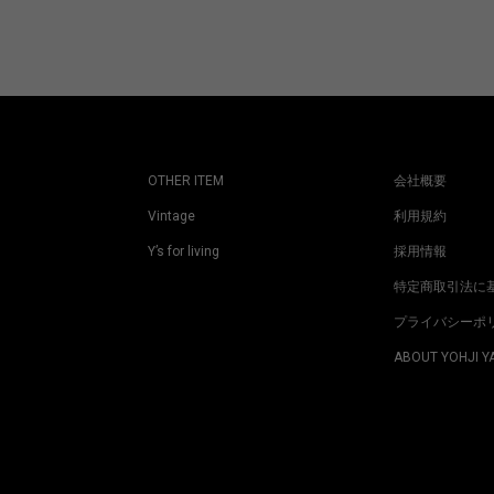
OTHER ITEM
会社概要
Vintage
利用規約
Y’s for living
採用情報
特定商取引法に
プライバシーポ
ABOUT YOHJI 