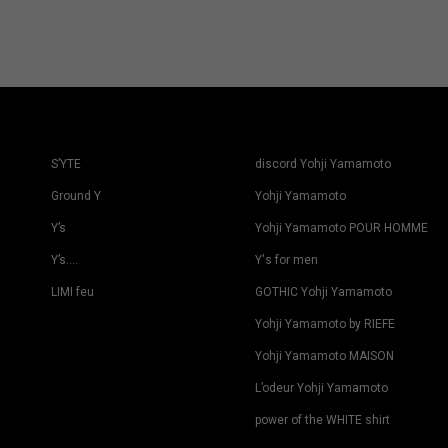
S’YTE
discord Yohji Yamamoto
Ground Y
Yohji Yamamoto
Y’s
Yohji Yamamoto POUR HOMME
Y’s….
Y's for men
LIMI feu
GOTHIC Yohji Yamamoto
Yohji Yamamoto by RIEFE
Yohji Yamamoto MAISON
L’odeur Yohji Yamamoto
power of the WHITE shirt