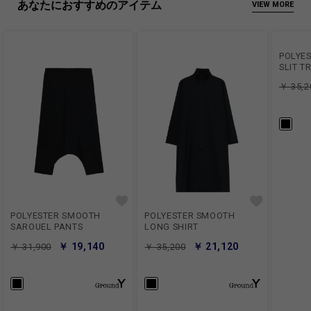
あなたにおすすめのアイテム
VIEW MORE
POLYE
SLIT T
￥ 35,2
POLYESTER SMOOTH
POLYESTER SMOOTH
SAROUEL PANTS
LONG SHIRT
￥ 19,140
￥ 21,120
￥ 31,900
￥ 35,200