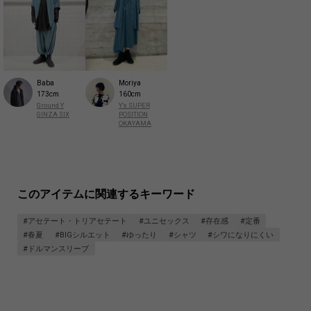
Baba
Moriya
173cm
160cm
Ground Y
Y’s SUPER
GINZA SIX
POSITION
OKAYAMA
このアイテムに関連するキーワード
#アセテート・トリアセテート
#ユニセックス
#存在感
#定番
#春夏
#BIGシルエット
#ゆったり
#シャツ
#シワになりにくい
#ドルマンスリーブ