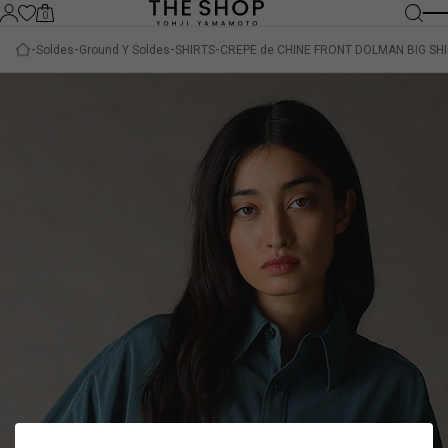
0
Soldes
Ground Y Soldes
SHIRTS
CREPE de CHINE FRONT DOLMAN BIG SH