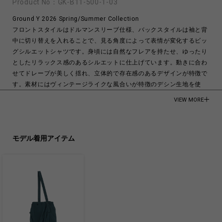
Product No：
GK-B11-500-1-03
Ground Y 2026 Spring/Summer Collection
フロントスタイルはドルマンスリーブ仕様、バックスタイルは袖と背
中に切り替えを入れることで、見る角度によって表情が変化するビッ
グシルエットシャツです。身頃には自然なフレアを持たせ、ゆったり
としたリラックス感のあるシルエットに仕上げています。動きに合わ
せてドレープが美しく揺れ、立体的で存在感のあるデザインが特徴で
す。素材にはヴィンテージライクな風合いが特徴のデシン生地を使
用。ほどよい光沢と優れたドレープ性を備え、表情豊かな質感が魅力
VIEW MORE
です。シワになりにくく、シーズンを問わず着用いただけます。
モデル身長:173cm
モデル着用アイテム
TRIACETATE 57%
POLYESTER 43%
Made in Japan
商品についてよくあるお問い合わせはこちら