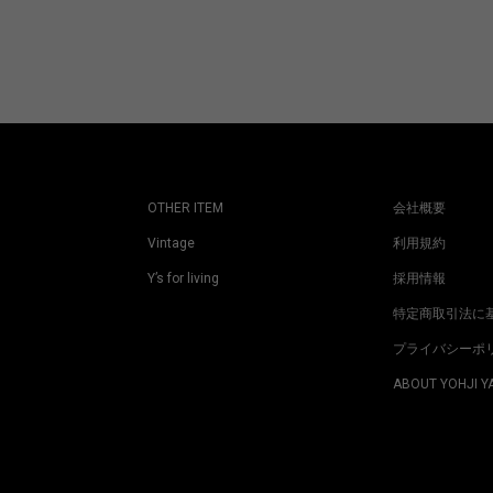
OTHER ITEM
会社概要
Vintage
利用規約
Y’s for living
採用情報
特定商取引法に
プライバシーポ
ABOUT YOHJI 