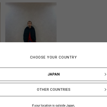
CHOOSE YOUR COUNTRY
JAPAN
Fujihira
172cm
Yohji Yamamoto POUR
HOMME そごう横浜
OTHER COUNTRIES
If your location is outside Japan,