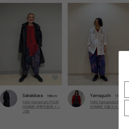
Sakakibara
Yamaguchi
180cm
174cm
Yohji Yamamoto POUR
Yohji Yamamoto POUR
HOMME 伊勢丹新宿メン
HOMME 大阪タカシマヤ
ズ館