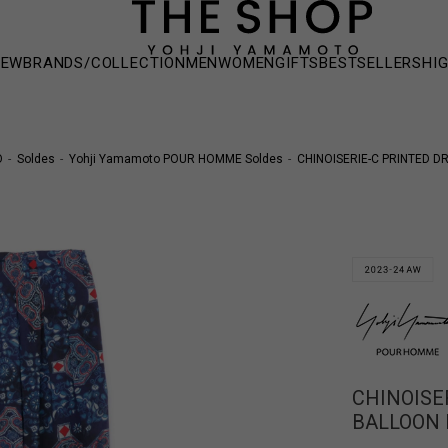
NEW
BRANDS/COLLECTION
MEN
WOMEN
GIFTS
BESTSELLERS
HI
O
Soldes
Yohji Yamamoto POUR HOMME Soldes
CHINOISERIE-C PRINTED 
CHINOISE
BALLOON