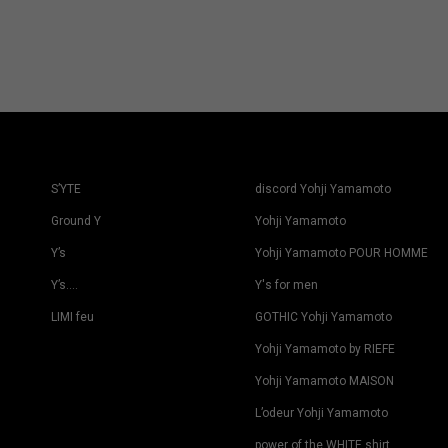
S’YTE
discord Yohji Yamamoto
Ground Y
Yohji Yamamoto
Y’s
Yohji Yamamoto POUR HOMME
Y’s….
Y's for men
LIMI feu
GOTHIC Yohji Yamamoto
Yohji Yamamoto by RIEFE
Yohji Yamamoto MAISON
L’odeur Yohji Yamamoto
power of the WHITE shirt