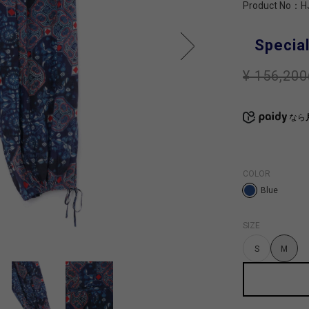
Product No：
H
Special
¥ 156,200
なら
COLOR
Blue
SIZE
S
M