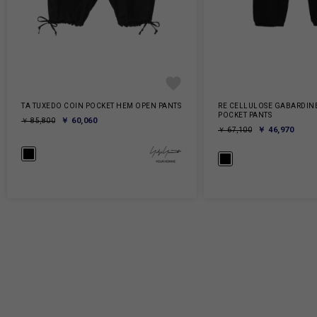
TA TUXEDO COIN POCKET HEM OPEN PANTS
RE CELLULOSE GABARDINE
POCKET PANTS
￥ 60,060
￥ 85,800
￥ 46,970
￥ 67,100