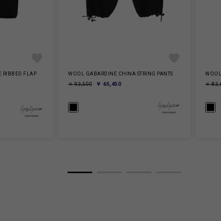
 RIBBED FLAP
WOOL GABARDINE CHINA STRING PANTS
WOOL
￥ 65,450
￥ 93,500
￥ 83,