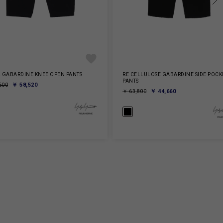
 GABARDINE KNEE OPEN PANTS
RE CELLULOSE GABARDINE SIDE POCK
PANTS
￥ 58,520
600
￥ 44,660
￥ 63,800