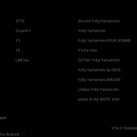
S’YTE
discord Yohji Yamamoto
Ground Y
Yohji Yamamoto
Y’s
Yohji Yamamoto POUR HOMME
Y’s….
Y's for men
LIMI feu
GOTHIC Yohji Yamamoto
Yohji Yamamoto by RIEFE
Yohji Yamamoto MAISON
L’odeur Yohji Yamamoto
power of the WHITE shirt
APP
YOHJI YAMA
For Android