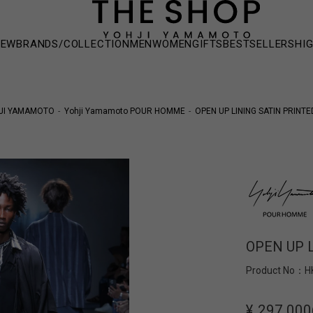
NEW
BRANDS/COLLECTION
MEN
WOMEN
GIFTS
BESTSELLERS
HI
JI YAMAMOTO
Yohji Yamamoto POUR HOMME
OPEN UP LINING SATIN PRINT
OPEN UP 
Product No：
H
¥ 297,000