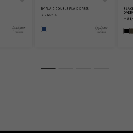
RY PLAID DOUBLE PLAID DRESS
BLAC
OVER
￥ 266,200
￥ 81,