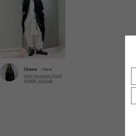
Okawa
173cm
Yohji Yamamoto POUR
HOMME 大丸札幌