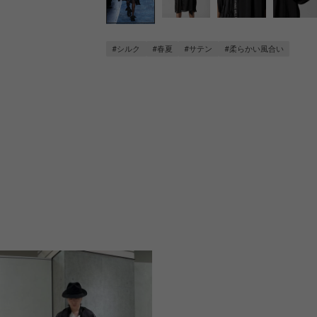
#シルク
#春夏
#サテン
#柔らかい風合い