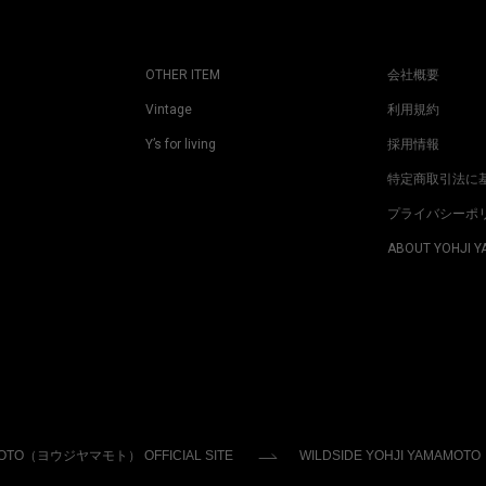
OTHER ITEM
会社概要
Vintage
利用規約
Y’s for living
採用情報
特定商取引法に
プライバシーポ
ABOUT YOHJI 
MOTO（ヨウジヤマモト） OFFICIAL SITE
WILDSIDE YOHJI YAMAMOTO