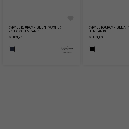
C/RY CORDUROY PIGMENT WASHED
C/RY CORDUROY PIGMENT
20TUCKS HEM PANTS
HEM PANTS
￥ 183,700
￥ 158,400