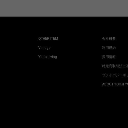
OTHER ITEM
会社概要
Vintage
利用規約
Y’s for living
採用情報
特定商取引法に
プライバシーポ
ABOUT YOHJI 