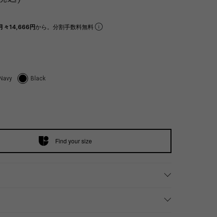
月々14,666円
から。分割手数料無料
Navy
Black
Find your size