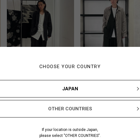
CHOOSE YOUR COUNTRY
Miyazu
Nakasone
179cm
173cm
JAPAN
Yohji Yamamoto PO
Yohji Yamamoto POUR
HOMME 阪急MEN'S
HOMME 博多阪急
TOKYO
OTHER COUNTRIES
If your location is outside Japan,
please select "OTHER COUNTRIES".