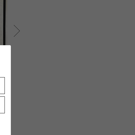
Nagaya
Takaoka
174cm
175
UR
Yohji Yamamoto POUR
Yohji Yamamot
HOMME 西武渋谷
HOMME 大丸札