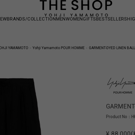
NEW
BRANDS/COLLECTION
MEN
WOMEN
GIFTS
BESTSELLERS
HI
OHJI YAMAMOTO
Yohji Yamamoto POUR HOMME
GARMENT-DYED LINEN BAL
GARMENT-
Product No：
H
¥ 88,000