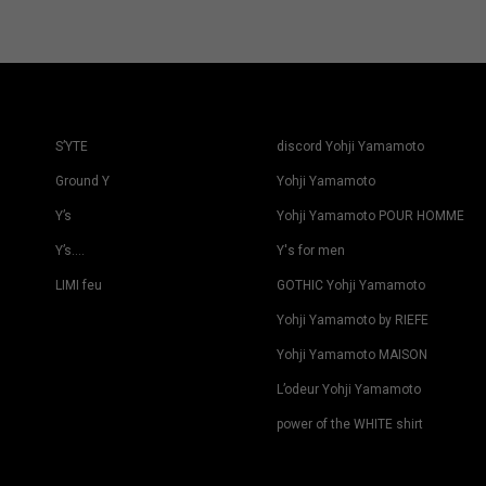
S’YTE
discord Yohji Yamamoto
Ground Y
Yohji Yamamoto
Y’s
Yohji Yamamoto POUR HOMME
Y’s….
Y's for men
LIMI feu
GOTHIC Yohji Yamamoto
Yohji Yamamoto by RIEFE
Yohji Yamamoto MAISON
L’odeur Yohji Yamamoto
power of the WHITE shirt