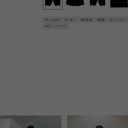
#しなやか
#リネン
#存在感
#春夏
#シンプル
#ヴィンテージ