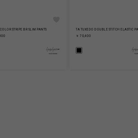
COLOR STRIPE BR SLIM PANTS
TA TUXEDO DOUBLE STITCH ELASTIC P
800
￥ 70,400