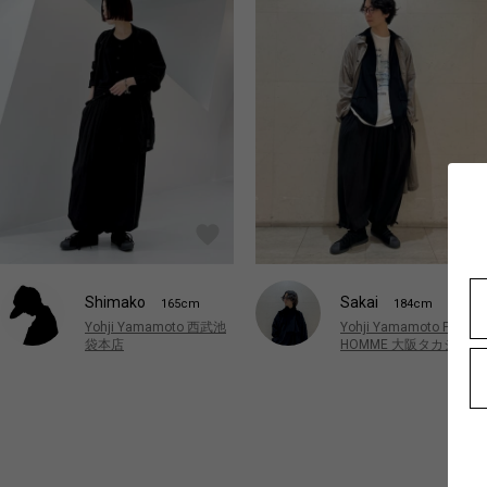
Shimako
Sakai
165cm
184cm
Yohji Yamamoto 西武池
Yohji Yamamoto POUR
袋本店
HOMME 大阪タカシマヤ