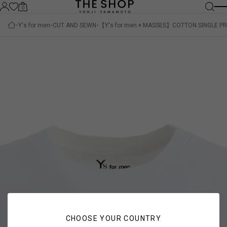
0
Y's for men
CUT AND SEWN
【Y's for men × MASSES】COTTON SINGLE PR
CHOOSE YOUR COUNTRY