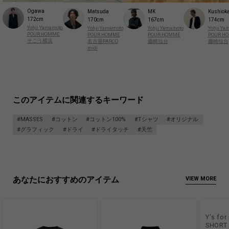
Ogawa
Matsuda
MK
Kushiok
172cm
170cm
167cm
174cm
Yohji Yamamoto
Yohji Yamamoto
Yohji Yamamoto
Yohji Ya
POUR HOMME
POUR HOMME
POUR HOMME
POUR H
そごう横浜
名古屋PARCO
藤崎仙台
藤崎仙台
midi
このアイテムに関連するキーワード
#MASSES
#コットン
#コットン100%
#Tシャツ
#オリジナル
#グラフィック
#ドライ
#ドライタッチ
#天竺
あなたにおすすめのアイテム
VIEW MORE
Y's fo
SHORT 