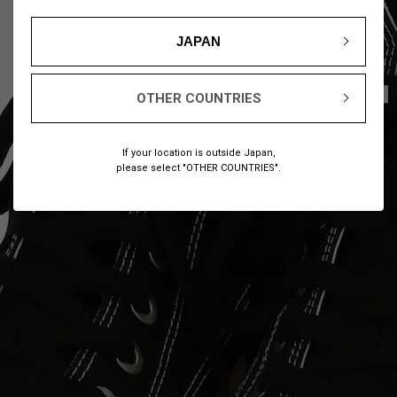
JAPAN
1
7
/
OTHER COUNTRIES
If your location is outside Japan,
please select "OTHER COUNTRIES".