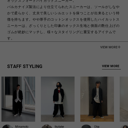
オックスフォードハイカットスニーカー。
バルカナイズ製法により仕立てられたスニーカーは、ソールがしなや
かで柔らかく、丈夫で美しいシルエットを保つことが出来るという特
徴を持ちます。やや厚手のコットンオックスを使用したハイカットス
ニーカーは、ざっくりとした印象のオックス生地と側面の艶仕上げの
ゴムが絶妙にマッチし、様々なスタイリングに重宝するアイテムで
す。
VIEW MORE
UPPER COTTON 100%
SOLE RUBBER
STAFF STYLING
VIEW MORE
Made in China
商品についてよくあるお問い合わせはこちら
Minamoto
Ikutake
Oka