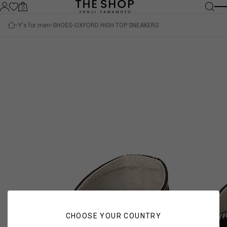
0
Y's for men
SHOES
OXFORD HIGH TOP SNEAKERS
CHOOSE YOUR COUNTRY