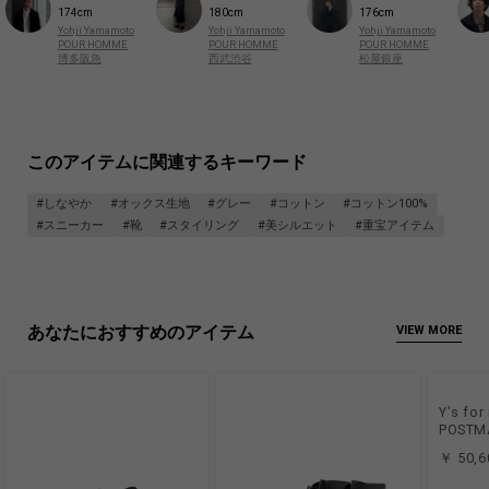
174cm
180cm
176cm
Yohji Yamamoto
Yohji Yamamoto
Yohji Yamamoto
POUR HOMME
POUR HOMME
POUR HOMME
博多阪急
西武渋谷
松屋銀座
このアイテムに関連するキーワード
#しなやか
#オックス生地
#グレー
#コットン
#コットン100%
#スニーカー
#靴
#スタイリング
#美シルエット
#重宝アイテム
あなたにおすすめのアイテム
VIEW MORE
Y's for
POSTM
￥ 50,6