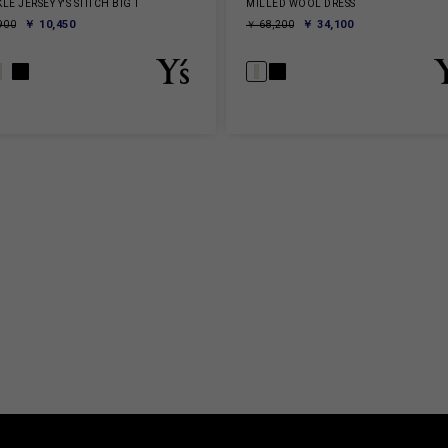
LE JERSEY Y'S STITCH BIG T
MILLED WOOL DRESS
￥ 10,450
￥ 34,100
900
￥ 68,200