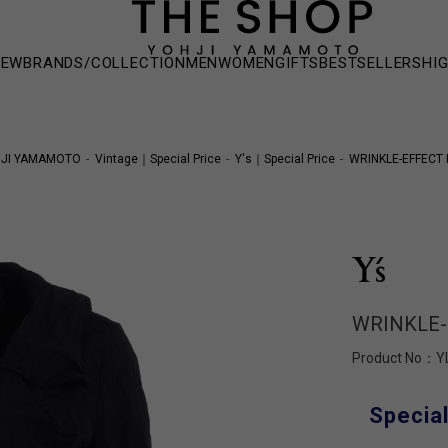
NEW
BRANDS/COLLECTION
MEN
WOMEN
GIFTS
BESTSELLERS
HI
JI YAMAMOTO
Vintage｜Special Price
Y's｜Special Price
WRINKLE-EFFECT
WRINKLE-
Product No：
Y
Special