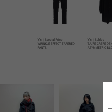
Y's｜Special Price
Y's｜Soldes
WRINKLE-EFFECT TAPERED
TA/PE CREPE DE 
PANTS
ASYMMETRIC BL