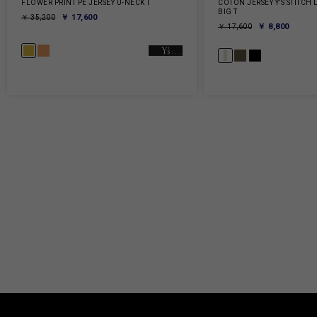
FLOWER PRINT PE JERSEY U-NECK T
COTON JERSEY Y'S STITCH
BIG T
￥ 17,600
￥ 35,200
￥ 8,800
￥ 17,600