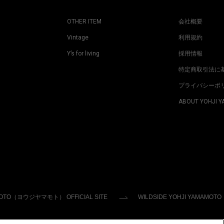
OTHER ITEM
会社概要
Vintage
利用規約
Y’s for living
採用情報
特定商取引法に
プライバシーポ
ABOUT YOHJI 
MOTO（ヨウジヤマモト） OFFICIAL SITE
WILDSIDE YOHJI YAMAMOTO