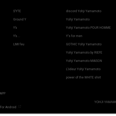
S’YTE
discord Yohji Yamamoto
Ground Y
Yohji Yamamoto
Y’s
Yohji Yamamoto POUR HOMME
Y’s….
Y's for men
LIMI feu
GOTHIC Yohji Yamamoto
Yohji Yamamoto by RIEFE
Yohji Yamamoto MAISON
L’odeur Yohji Yamamoto
power of the WHITE shirt
APP
YOHJI YAMA
For Android