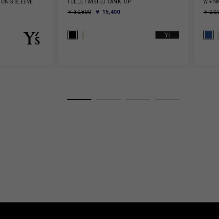
 LONG SLEEVE
TULLE TWISTED TANKTOP
WRINK
￥ 15,400
￥ 30,800
￥ 20,