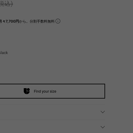
(税込)
月々7,700円
から。分割手数料無料
Black
Find your size