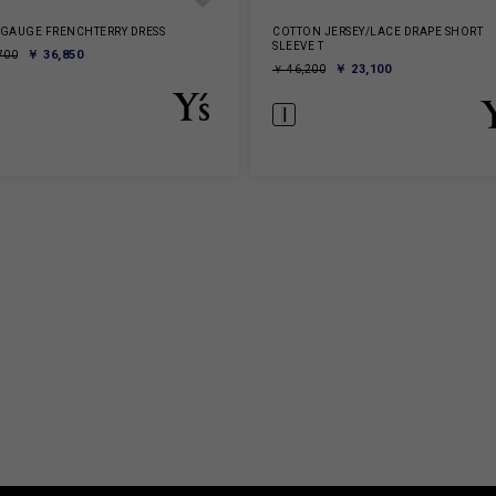
 GAUGE FRENCHTERRY DRESS
COTTON JERSEY/LACE DRAPE SHORT
SLEEVE T
￥ 36,850
700
￥ 23,100
￥ 46,200