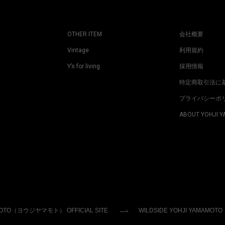
OTHER ITEM
会社概要
Vintage
利用規約
Y’s for living
採用情報
特定商取引法に
プライバシーポ
ABOUT YOHJI 
MOTO（ヨウジヤマモト） OFFICIAL SITE
WILDSIDE YOHJI YAMAMOTO