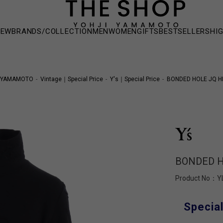
NEW
BRANDS/COLLECTION
MEN
WOMEN
GIFTS
BESTSELLERS
HI
 YAMAMOTO
Vintage｜Special Price
Y's｜Special Price
BONDED HOLE JQ H
BONDED H
Product No：
Y
Special