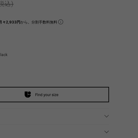
(税込)
月々2,933円
から。分割手数料無料
lack
Find your size