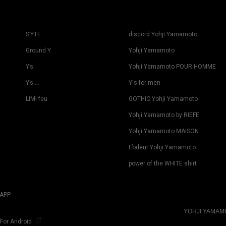
S’YTE
discord Yohji Yamamoto
Ground Y
Yohji Yamamoto
Y’s
Yohji Yamamoto POUR HOMME
Y’s….
Y's for men
LIMI feu
GOTHIC Yohji Yamamoto
Yohji Yamamoto by RIEFE
Yohji Yamamoto MAISON
L’odeur Yohji Yamamoto
power of the WHITE shirt
APP
YOHJI YAMA
For Android