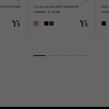
H PLETED SKIRT
Y'S LOGO/BLUSH PRINT SWEATSHIRT
HIGH
￥ 12,100
￥ 24,200
￥ 73,