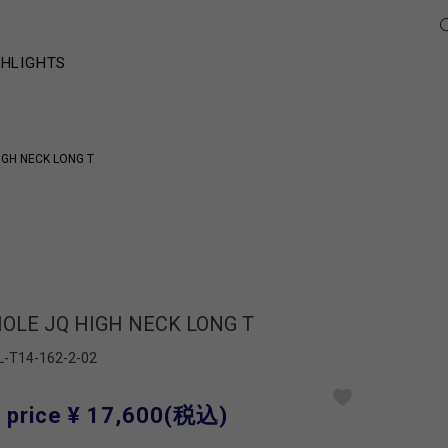
GHLIGHTS
IGH NECK LONG T
OLE JQ HIGH NECK LONG T
L-T14-162-2-02
 price
¥ 17,600
(税込)