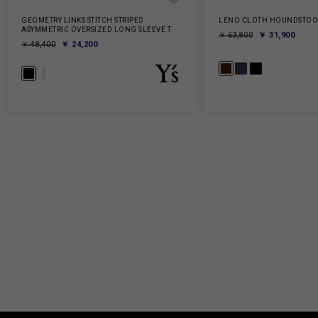
GEOMETRY LINKS STITCH STRIPED
LENO CLOTH HOUNDSTOOT
ASYMMETRIC OVERSIZED LONG SLEEVE T
￥ 31,900
￥ 63,800
￥ 24,200
￥ 48,400