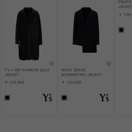
PINSTR
JACKE
￥ 129,
Y's × FAF KHANTA QUILT
WOOL SERGE
JACKET
ASYMMETRIC JACKET
￥ 253,000
￥ 126,500