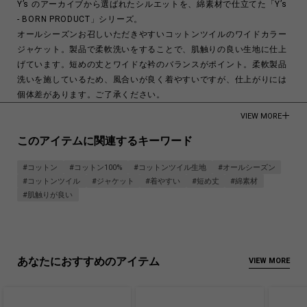
Y’s のアーカイブから選ばれたシルエットを、綿素材で仕立てた「Y’s
- BORN PRODUCT」シリーズ。
オールシーズンお召しいただきやすいコットンツイルのワイドカラー
ジャケット。製品で柔軟洗いをすることで、肌触りの良い生地に仕上
げています。短めの丈とワイドな衿のバランスがポイント。柔軟製品
洗いを施しているため、風合いが良く着やすいですが、仕上がりには
個体差があります。ご了承ください。
VIEW MORE
COTTON 100%
このアイテムに関連するキーワード
Made in Vietnam
#コットン
#コットン100%
#コットンツイル生地
#オールシーズン
商品についてよくあるお問い合わせはこちら
#コットンツイル
#ジャケット
#着やすい
#短め丈
#綿素材
#肌触りが良い
あなたにおすすめのアイテム
VIEW MORE