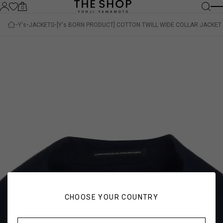
0
Y's
JACKETS
[Y's BORN PRODUCT] COTTON TWILL WIDE COLLAR JACKET
CHOOSE YOUR COUNTRY