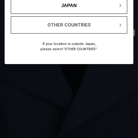
JAPAN
OTHER COUNTRIES
1
7
/
If your location is outside Japan,
please select "OTHER COUNTRIES".