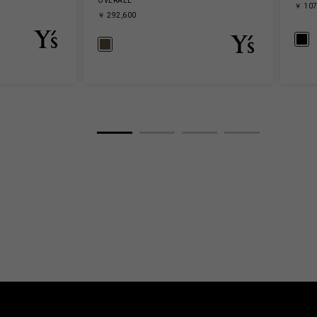
OVERALL
￥ 107
￥ 292,600