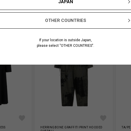
JAPAN
OTHER COUNTRIES
If your location is outside Japan,
please select "OTHER COUNTRIES".
ESS
HERRINGBONE GRAFFITI PRINT HOODED
TA/PE