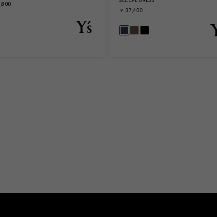
SLEEVE DRESS
,800
￥ 37,400