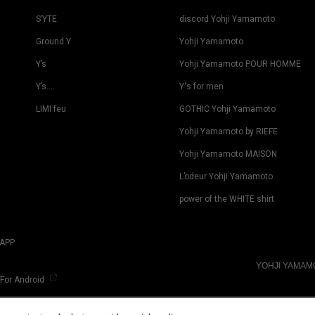
S’YTE
discord Yohji Yamamoto
Ground Y
Yohji Yamamoto
Y’s
Yohji Yamamoto POUR HOMME
Y’s….
Y's for men
LIMI feu
GOTHIC Yohji Yamamoto
Yohji Yamamoto by RIEFE
Yohji Yamamoto MAISON
L’odeur Yohji Yamamoto
power of the WHITE shirt
APP
YOHJI YAMA
For Android