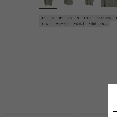
#コットン
#コットン100%
#コットンツイル生地
#ドレス
#着やすい
#綿素材
#肌触りが良い