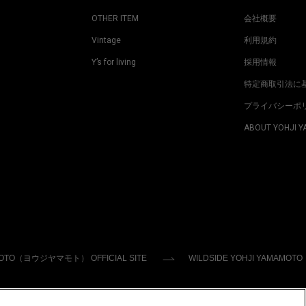
OTHER ITEM
会社概要
Vintage
利用規約
Y’s for living
採用情報
特定商取引法に
プライバシーポ
ABOUT YOHJI 
MOTO（ヨウジヤマモト） OFFICIAL SITE
WILDSIDE YOHJI YAMAMOTO