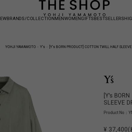
NEW
BRANDS/COLLECTION
MEN
WOMEN
GIFTS
BESTSELLERS
HI
YOHJI YAMAMOTO
Y's
[Y's BORN PRODUCT] COTTON TWILL HALF SLEEVE
[Y's BOR
SLEEVE D
Product No：
Y
¥ 37,400