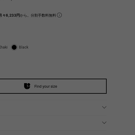
月々6,233円
から。分割手数料無料
Khaki
Black
Find your size