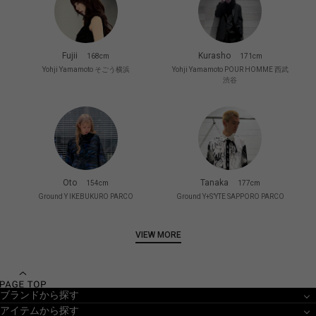
Fujii
Kurasho
168cm
171cm
Yohji Yamamoto そごう横浜
Yohji Yamamoto POUR HOMME 西武
渋谷
Oto
Tanaka
154cm
177cm
Ground Y IKEBUKURO PARCO
Ground Y+S’YTE SAPPORO PARCO
VIEW MORE
ブランドから探す
アイテムから探す