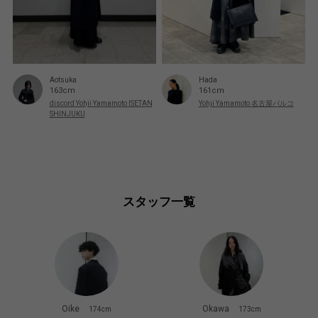
Aotsuka
Hada
163cm
161cm
discord Yohji Yamamoto ISETAN
Yohji Yamamoto 名古屋パルコ
SHINJUKU
スタッフ一覧
Oike
Okawa
174cm
173cm