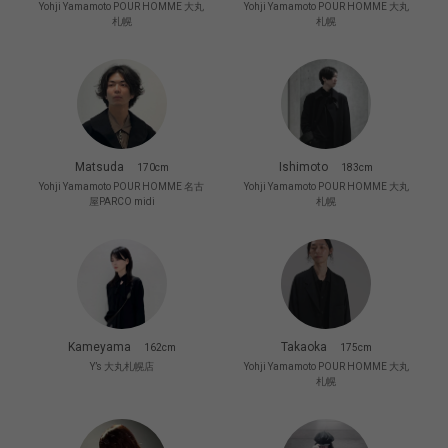
Yohji Yamamoto POUR HOMME 大丸
Yohji Yamamoto POUR HOMME 大丸
札幌
札幌
Matsuda
Ishimoto
170cm
183cm
Yohji Yamamoto POUR HOMME 名古
Yohji Yamamoto POUR HOMME 大丸
屋PARCO midi
札幌
Kameyama
Takaoka
162cm
175cm
Y’s 大丸札幌店
Yohji Yamamoto POUR HOMME 大丸
札幌