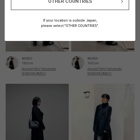
OTHER COUNTRIES
If your location is outside Japan,
please select "OTHER COUNTRIES".
MUROI
MUROI
167cm
167cm
discord Yohji Yamamoto
discord Yohji Yamamoto
SHIBUYA PARCO
SHIBUYA PARCO