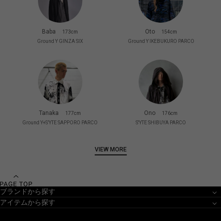
Baba
Oto
173cm
154cm
Ground Y GINZA SIX
Ground Y IKEBUKURO PARCO
Tanaka
Ono
177cm
176cm
Ground Y+S’YTE SAPPORO PARCO
S'YTE SHIBUYA PARCO
VIEW MORE
ブランドから探す
アイテムから探す