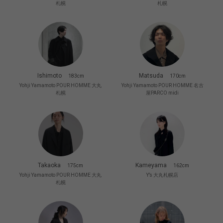
札幌
札幌
Ishimoto
Matsuda
183cm
170cm
Yohji Yamamoto POUR HOMME 大丸
Yohji Yamamoto POUR HOMME 名古
札幌
屋PARCO midi
Takaoka
Kameyama
175cm
162cm
Yohji Yamamoto POUR HOMME 大丸
Y’s 大丸札幌店
札幌