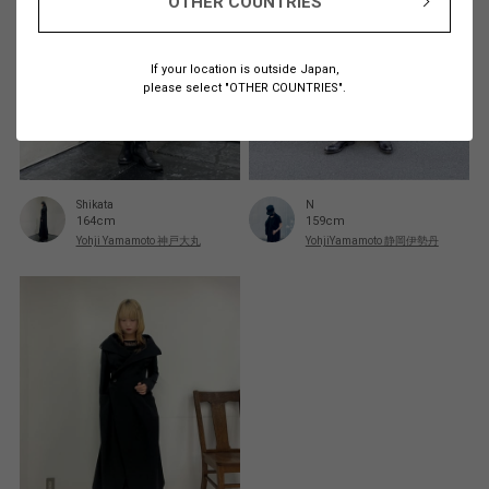
OTHER COUNTRIES
If your location is outside Japan,
please select "OTHER COUNTRIES".
Shikata
N
164cm
159cm
Yohji Yamamoto 神戸大丸
YohjiYamamoto 静岡伊勢丹