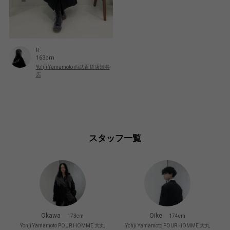
R
163cm
Yohji Yamamoto 西武百貨店渋谷
店
スタッフ一覧
Okawa
Oike
173cm
174cm
Yohji Yamamoto POUR HOMME 大丸
Yohji Yamamoto POUR HOMME 大丸