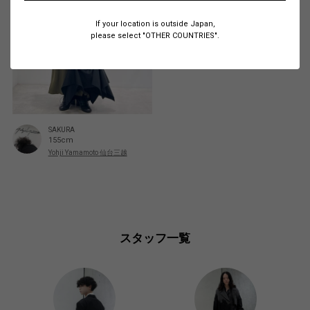
If your location is outside Japan,
please select "OTHER COUNTRIES".
SAKURA
155cm
Yohji Yamamoto 仙台三越
スタッフ一覧