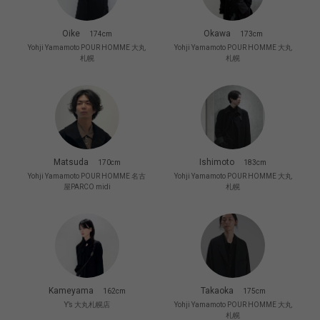
Oike
Okawa
174cm
173cm
Yohji Yamamoto POUR HOMME 大丸
Yohji Yamamoto POUR HOMME 大丸
札幌
札幌
Matsuda
Ishimoto
170cm
183cm
Yohji Yamamoto POUR HOMME 名古
Yohji Yamamoto POUR HOMME 大丸
屋PARCO midi
札幌
Kameyama
Takaoka
162cm
175cm
Y’s 大丸札幌店
Yohji Yamamoto POUR HOMME 大丸
札幌