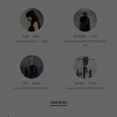
Fujii
Kurasho
168cm
171cm
Yohji Yamamoto そごう横浜
Yohji Yamamoto POUR HOMME 西武
渋谷
Oto
Tanaka
154cm
177cm
Ground Y IKEBUKURO PARCO
Ground Y+S’YTE SAPPORO PARCO
VIEW MORE