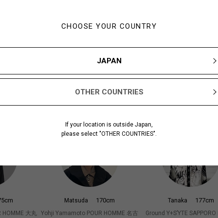
CHOOSE YOUR COUNTRY
JAPAN
3cm
183cm
174cm
Ishimoto
Oike
OTHER COUNTRIES
UR HOMME 大丸
Yohji Yamamoto POUR HOMME 大丸
Yohji Yamamoto POUR H
札幌
札幌
If your location is outside Japan,
please select "OTHER COUNTRIES".
75cm
170cm
177cm
Matsuda
Tanaka
UR HOMME 大丸
Yohji Yamamoto POUR HOMME 名古
Ground Y+S’YTE SAPPORO