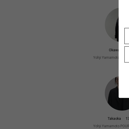
17
Okawa
Yohji Yamamoto PO
札幌
1
Takaoka
Yohji Yamamoto PO