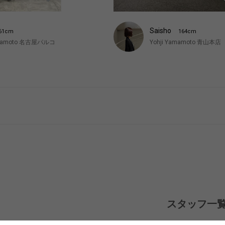
Saisho
61cm
164cm
amamoto 名古屋パルコ
Yohji Yamamoto 青山本店
スタッフ一