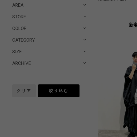
AREA
STORE
新
COLOR
CATEGORY
SIZE
ARCHIVE
クリア
絞り込む