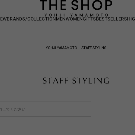
NEW
BRANDS/COLLECTION
MEN
WOMEN
GIFTS
BESTSELLERS
HI
YOHJI YAMAMOTO
STAFF STYLING