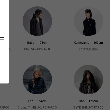
173cm
162cm
Baba
Kameyama
OMME 大丸
Ground Y GINZA SIX
Y’s 大丸札幌店
154cm
176cm
Oto
Ono
 PARCO
Ground Y IKEBUKURO PARCO
S'YTE SHIBUYA PARCO