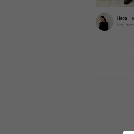
Hada
1
Yohji Y