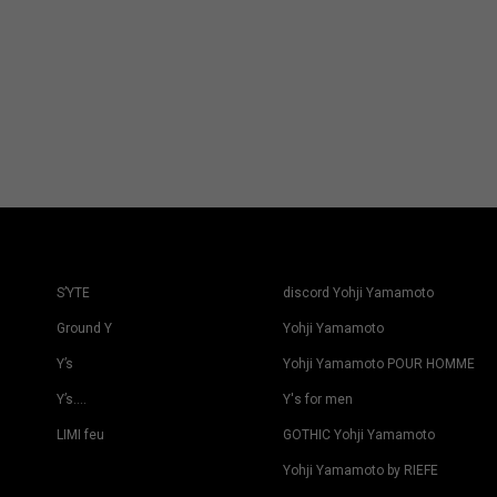
S’YTE
discord Yohji Yamamoto
Ground Y
Yohji Yamamoto
Y’s
Yohji Yamamoto POUR HOMME
Y’s….
Y's for men
LIMI feu
GOTHIC Yohji Yamamoto
Yohji Yamamoto by RIEFE