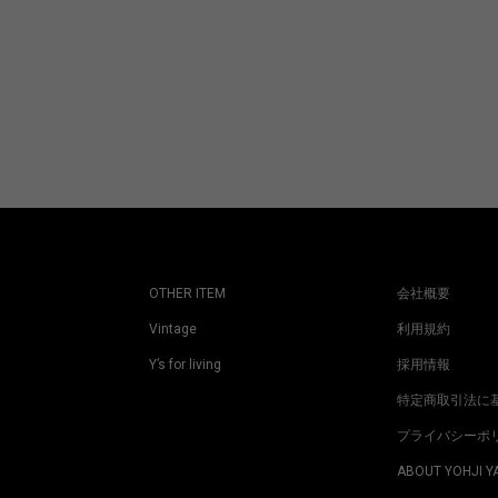
OTHER ITEM
会社概要
Vintage
利用規約
Y’s for living
採用情報
特定商取引法に
プライバシーポ
ABOUT YOHJI 