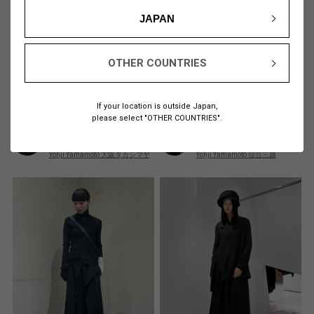
JAPAN
OTHER COUNTRIES
If your location is outside Japan,
please select "OTHER COUNTRIES".
Sanai
MK
160cm
167cm
Yohji Yamamoto 大阪タカシマヤ
Yohji Yamamoto 仙台三越