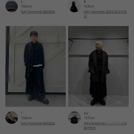
S
R
166cm
163cm
Yohji Yamamoto 梅田阪急
Yohji Yamamoto 西武百貨店渋谷
店
T
Doi
155cm
157cm
Yohji Yamamoto 梅田阪急
Yohji Yamamoto ジェイアール京
都伊勢丹