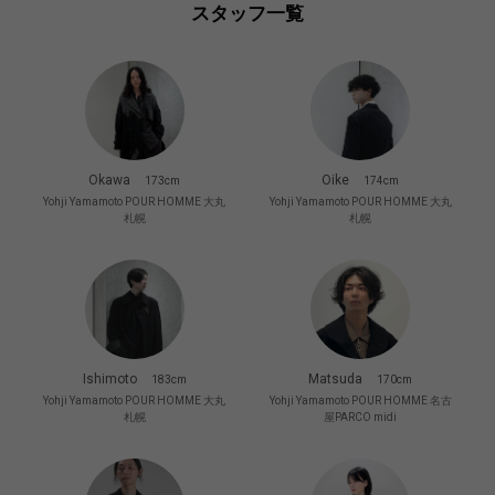
スタッフ一覧
Okawa
Oike
173cm
174cm
Yohji Yamamoto POUR HOMME 大丸
Yohji Yamamoto POUR HOMME 大丸
札幌
札幌
Ishimoto
Matsuda
183cm
170cm
Yohji Yamamoto POUR HOMME 大丸
Yohji Yamamoto POUR HOMME 名古
札幌
屋PARCO midi