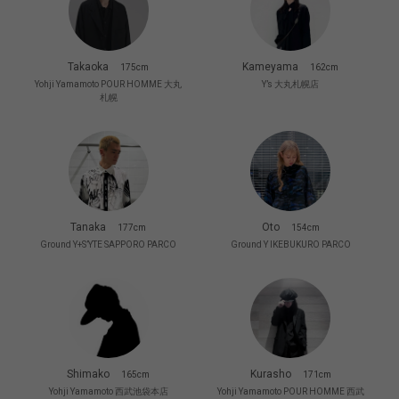
Takaoka
Kameyama
175cm
162cm
Yohji Yamamoto POUR HOMME 大丸
Y’s 大丸札幌店
札幌
Tanaka
Oto
177cm
154cm
Ground Y+S’YTE SAPPORO PARCO
Ground Y IKEBUKURO PARCO
Shimako
Kurasho
165cm
171cm
Yohji Yamamoto 西武池袋本店
Yohji Yamamoto POUR HOMME 西武