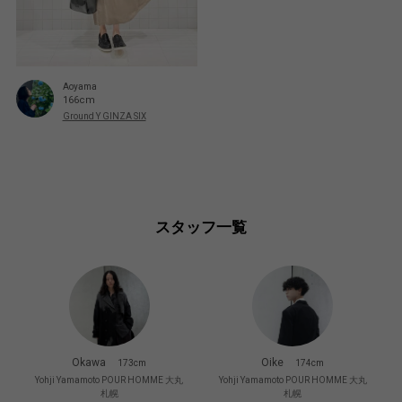
Aoyama
166cm
Ground Y GINZA SIX
スタッフ一覧
Okawa
Oike
173cm
174cm
Yohji Yamamoto POUR HOMME 大丸
Yohji Yamamoto POUR HOMME 大丸
札幌
札幌