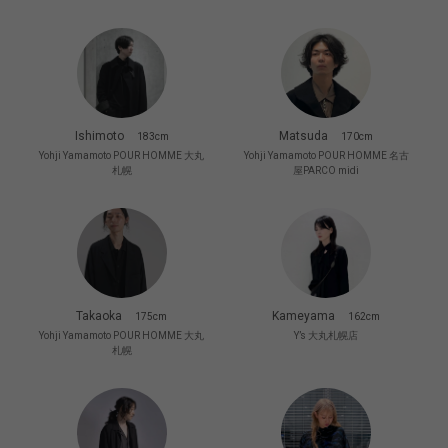
Ishimoto
Matsuda
183cm
170cm
Yohji Yamamoto POUR HOMME 大丸
Yohji Yamamoto POUR HOMME 名古
札幌
屋PARCO midi
Takaoka
Kameyama
175cm
162cm
Yohji Yamamoto POUR HOMME 大丸
Y’s 大丸札幌店
札幌