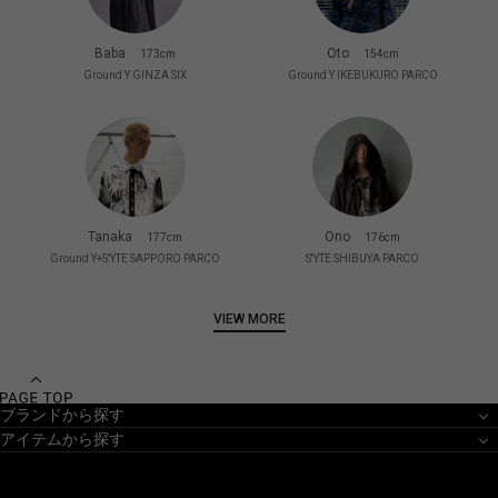
Baba
Oto
173cm
154cm
Ground Y GINZA SIX
Ground Y IKEBUKURO PARCO
Tanaka
Ono
177cm
176cm
Ground Y+S’YTE SAPPORO PARCO
S'YTE SHIBUYA PARCO
VIEW MORE
ブランドから探す
アイテムから探す