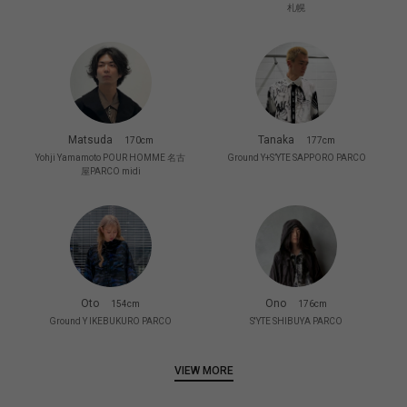
札幌
Matsuda
Tanaka
170cm
177cm
Yohji Yamamoto POUR HOMME 名古
Ground Y+S’YTE SAPPORO PARCO
屋PARCO midi
Oto
Ono
154cm
176cm
Ground Y IKEBUKURO PARCO
S'YTE SHIBUYA PARCO
VIEW MORE