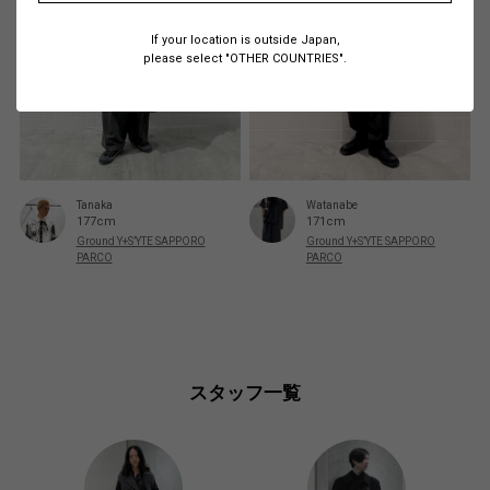
If your location is outside Japan,
please select "OTHER COUNTRIES".
Tanaka
Watanabe
177cm
171cm
Ground Y+S’YTE SAPPORO
Ground Y+S’YTE SAPPORO
PARCO
PARCO
スタッフ一覧