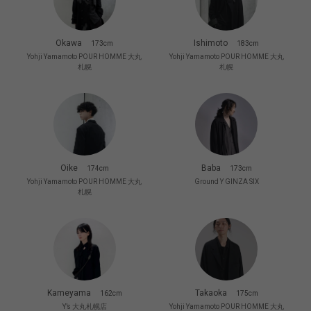
Okawa
Ishimoto
173cm
183cm
Yohji Yamamoto POUR HOMME 大丸
Yohji Yamamoto POUR HOMME 大丸
札幌
札幌
Oike
Baba
174cm
173cm
Yohji Yamamoto POUR HOMME 大丸
Ground Y GINZA SIX
札幌
Kameyama
Takaoka
162cm
175cm
Y’s 大丸札幌店
Yohji Yamamoto POUR HOMME 大丸