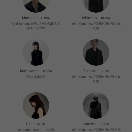
Matsuda
Ishimoto
170cm
183cm
Yohji Yamamoto POUR HOMME 名古
Yohji Yamamoto POUR HOMME 大丸
屋PARCO midi
札幌
Kameyama
Takaoka
162cm
175cm
Y’s 大丸札幌店
Yohji Yamamoto POUR HOMME 大丸
札幌
Fujii
Kurasho
168cm
171cm
Yohji Yamamoto そごう横浜
Yohji Yamamoto POUR HOMME 西武