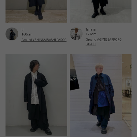
Tanaka
U
177cm
160cm
Ground Y+S’YTE SAPPORO
Ground Y SHINSAIBASHI PARCO
PARCO