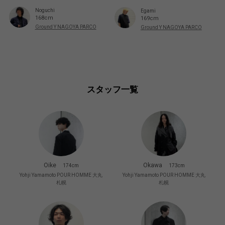
Noguchi
Egami
168cm
169cm
Ground Y NAGOYA PARCO
Ground Y NAGOYA PARCO
スタッフ一覧
Oike
Okawa
174cm
173cm
Yohji Yamamoto POUR HOMME 大丸
Yohji Yamamoto POUR HOMME 大丸
札幌
札幌