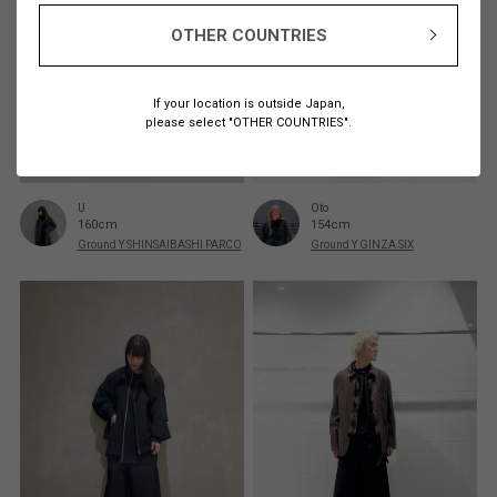
OTHER COUNTRIES
If your location is outside Japan,
please select "OTHER COUNTRIES".
U
Oto
160cm
154cm
Ground Y SHINSAIBASHI PARCO
Ground Y GINZA SIX