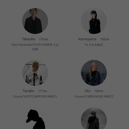
Takaoka
Kameyama
175cm
162cm
Yohji Yamamoto POUR HOMME 大丸
Y’s 大丸札幌店
札幌
Tanaka
Oto
177cm
154cm
Ground Y+S’YTE SAPPORO PARCO
Ground Y IKEBUKURO PARCO