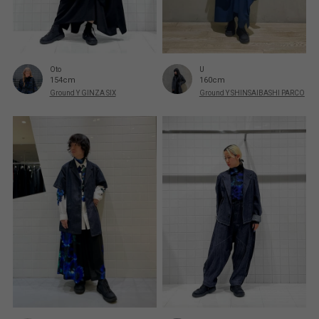
Oto
U
154cm
160cm
Ground Y GINZA SIX
Ground Y SHINSAIBASHI PARCO