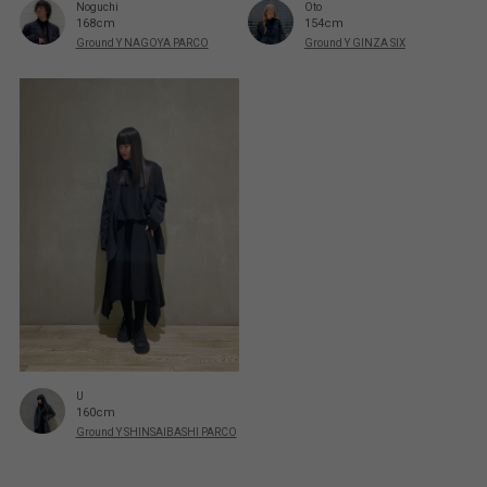
Noguchi
Oto
168cm
154cm
Ground Y NAGOYA PARCO
Ground Y GINZA SIX
U
160cm
Ground Y SHINSAIBASHI PARCO