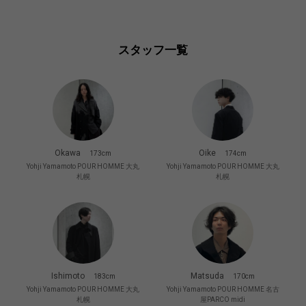
スタッフ一覧
Okawa
Oike
173cm
174cm
Yohji Yamamoto POUR HOMME 大丸
Yohji Yamamoto POUR HOMME 大丸
札幌
札幌
Ishimoto
Matsuda
183cm
170cm
Yohji Yamamoto POUR HOMME 大丸
Yohji Yamamoto POUR HOMME 名古
札幌
屋PARCO midi