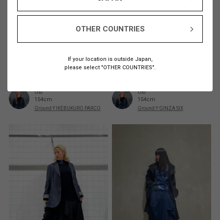
OTHER COUNTRIES
If your location is outside Japan,
please select "OTHER COUNTRIES".
Oto
Oto
154cm
154cm
Ground Y IKEBUKURO PARCO
Ground Y GINZA SIX