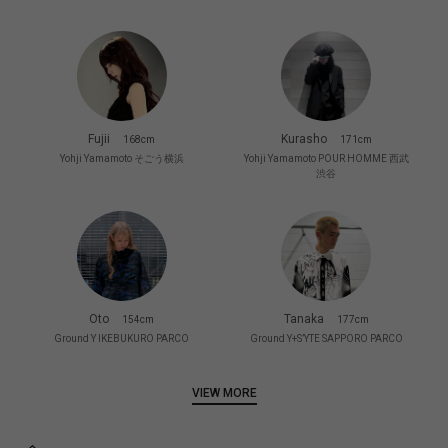
Fujii
Kurasho
168cm
171cm
Yohji Yamamoto そごう横浜
Yohji Yamamoto POUR HOMME 西武
渋谷
Oto
Tanaka
154cm
177cm
Ground Y IKEBUKURO PARCO
Ground Y+S’YTE SAPPORO PARCO
VIEW MORE