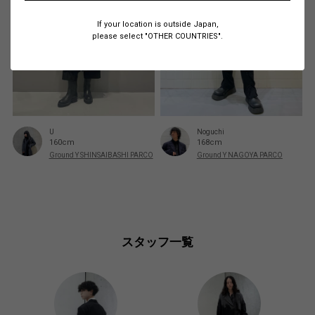
If your location is outside Japan,
please select "OTHER COUNTRIES".
U
Noguchi
160cm
168cm
Ground Y SHINSAIBASHI PARCO
Ground Y NAGOYA PARCO
スタッフ一覧