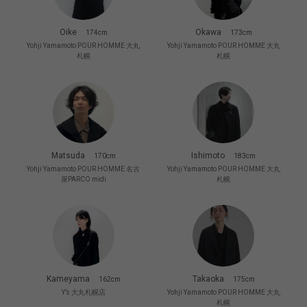
Oike
Okawa
174cm
173cm
Yohji Yamamoto POUR HOMME 大丸
Yohji Yamamoto POUR HOMME 大丸
札幌
札幌
Matsuda
Ishimoto
170cm
183cm
Yohji Yamamoto POUR HOMME 名古
Yohji Yamamoto POUR HOMME 大丸
屋PARCO midi
札幌
Kameyama
Takaoka
162cm
175cm
Y’s 大丸札幌店
Yohji Yamamoto POUR HOMME 大丸
札幌