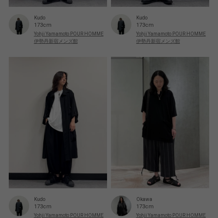
Kudo
Kudo
173cm
173cm
Yohji Yamamoto POUR HOMME
Yohji Yamamoto POUR HOMME
伊勢丹新宿メンズ館
伊勢丹新宿メンズ館
Kudo
Okawa
173cm
173cm
Yohji Yamamoto POUR HOMME
Yohji Yamamoto POUR HOMME