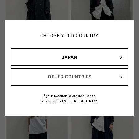
CHOOSE YOUR COUNTRY
JAPAN
Kudo
Okawa
173cm
173cm
Yohji Yamamoto POUR HOMME
Yohji Yamamoto POUR HOMME
伊勢丹新宿メンズ館
大丸札幌
OTHER COUNTRIES
If your location is outside Japan,
please select "OTHER COUNTRIES".