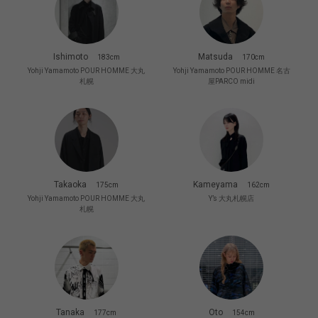
Ishimoto
Matsuda
183cm
170cm
Yohji Yamamoto POUR HOMME 大丸
Yohji Yamamoto POUR HOMME 名古
札幌
屋PARCO midi
Takaoka
Kameyama
175cm
162cm
Yohji Yamamoto POUR HOMME 大丸
Y’s 大丸札幌店
札幌
Tanaka
Oto
177cm
154cm