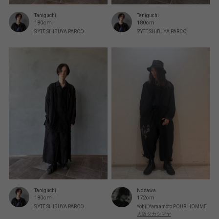
Taniguchi
Taniguchi
180cm
180cm
S'YTE SHIBUYA PARCO
S'YTE SHIBUYA PARCO
Taniguchi
Nozawa
180cm
172cm
S'YTE SHIBUYA PARCO
Yohji Yamamoto POUR HOMME
大阪タカシマヤ