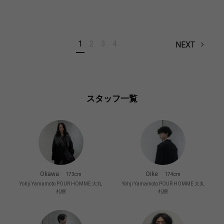
1
2
3
4
NEXT
スタッフ一覧
Okawa
Oike
173cm
174cm
Yohji Yamamoto POUR HOMME 大丸
Yohji Yamamoto POUR HOMME 大丸
札幌
札幌