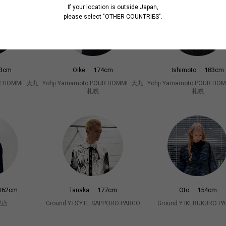
If your location is outside Japan,
please select "OTHER COUNTRIES".
3cm
174cm
183cm
Oike
Ishimoto
UR HOMME 大丸
Yohji Yamamoto POUR HOMME 大丸
Yohji Yamamoto POUR H
札幌
札幌
162cm
177cm
154cm
Tanaka
Oto
幌店
Ground Y+S’YTE SAPPORO PARCO
Ground Y IKEBUKURO P