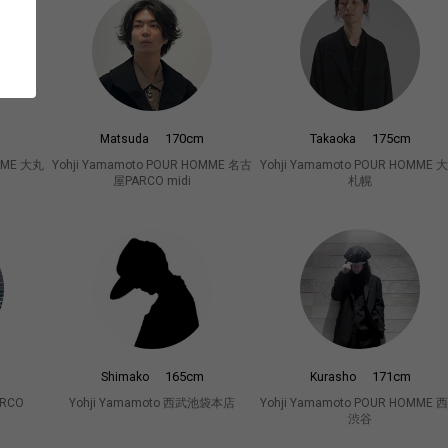
170cm
175cm
Matsuda
Takaoka
OMME 大丸
Yohji Yamamoto POUR HOMME 名古
Yohji Yamamoto POUR HOMME 
屋PARCO midi
札幌
165cm
171cm
Shimako
Kurasho
ARCO
Yohji Yamamoto 西武池袋本店
Yohji Yamamoto POUR HOMME 
渋谷