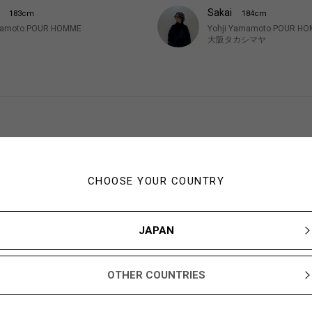
o
Sakai
183cm
184cm
mamoto POUR HOMME
Yohji Yamamoto POUR H
大阪タカシマヤ
CHOOSE YOUR COUNTRY
JAPAN
スタッフ一
OTHER COUNTRIES