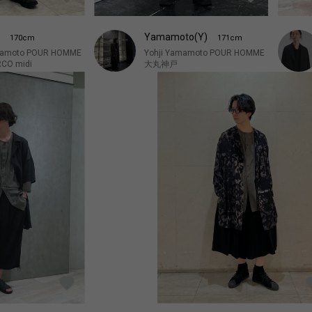
a
Yamamoto(Y)
170cm
171cm
mamoto POUR HOMME
Yohji Yamamoto POUR HOMME
O midi
大丸神戸