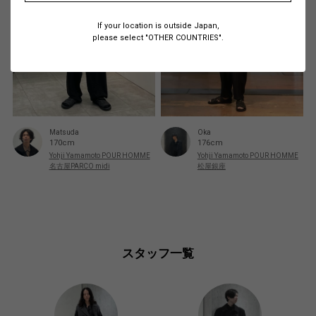
If your location is outside Japan,
please select "OTHER COUNTRIES".
Matsuda
Oka
170cm
176cm
Yohji Yamamoto POUR HOMME
Yohji Yamamoto POUR HOMME
名古屋PARCO midi
松屋銀座
スタッフ一覧