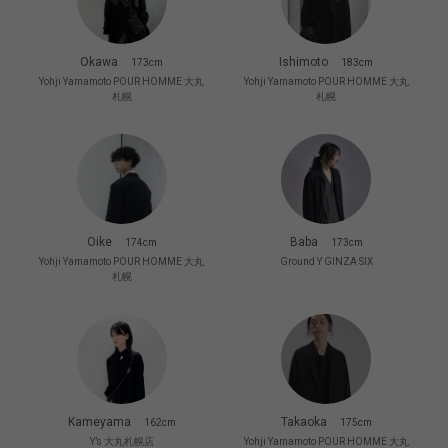
Okawa
Ishimoto
173cm
183cm
Yohji Yamamoto POUR HOMME 大丸
Yohji Yamamoto POUR HOMME 大丸
札幌
札幌
Oike
Baba
174cm
173cm
Yohji Yamamoto POUR HOMME 大丸
Ground Y GINZA SIX
札幌
Kameyama
Takaoka
162cm
175cm
Y’s 大丸札幌店
Yohji Yamamoto POUR HOMME 大丸