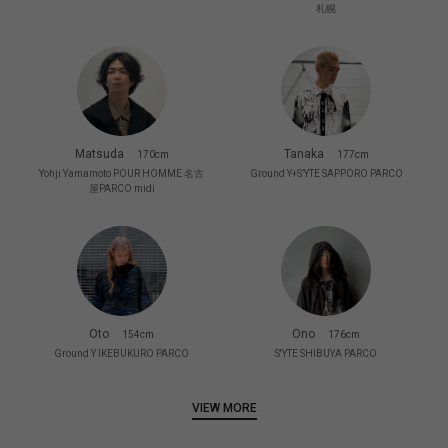
札幌
Matsuda
Tanaka
170cm
177cm
Yohji Yamamoto POUR HOMME 名古
Ground Y+S’YTE SAPPORO PARCO
屋PARCO midi
Oto
Ono
154cm
176cm
Ground Y IKEBUKURO PARCO
S'YTE SHIBUYA PARCO
VIEW MORE