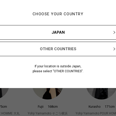
CHOOSE YOUR COUNTRY
JAPAN
4cm
173cm
170cm
Okawa
Matsuda
OTHER COUNTRIES
UR HOMME 大丸
Yohji Yamamoto POUR HOMME 大丸
Yohji Yamamoto POUR H
札幌
屋PARCO midi
If your location is outside Japan,
please select "OTHER COUNTRIES".
75cm
168cm
171cm
Fujii
Kurasho
UR HOMME 大丸
Yohji Yamamoto そごう横浜
Yohji Yamamoto POUR H