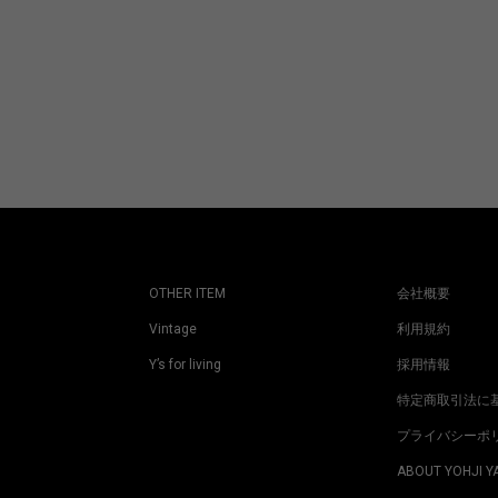
OTHER ITEM
会社概要
Vintage
利用規約
Y’s for living
採用情報
特定商取引法に
プライバシーポ
ABOUT YOHJI 