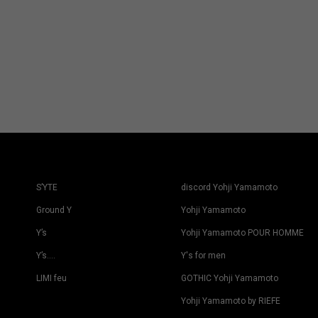
S’YTE
discord Yohji Yamamoto
Ground Y
Yohji Yamamoto
Y’s
Yohji Yamamoto POUR HOMME
Y’s….
Y's for men
LIMI feu
GOTHIC Yohji Yamamoto
Yohji Yamamoto by RIEFE