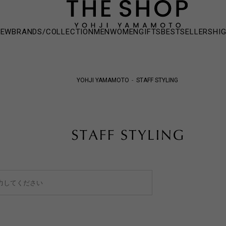
NEW
BRANDS/COLLECTION
MEN
WOMEN
GIFTS
BESTSELLERS
HI
YOHJI YAMAMOTO
STAFF STYLING