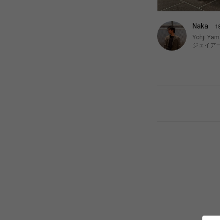
Naka
1
Yohji Ya
ジェイア