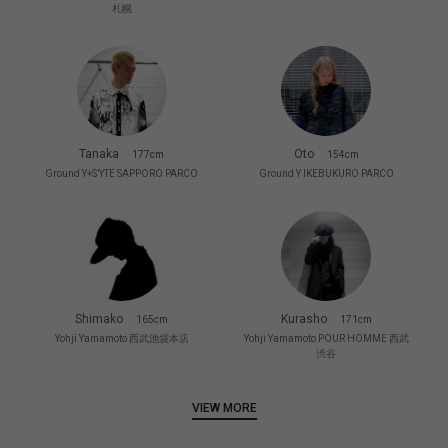
札幌
Tanaka
Oto
177cm
154cm
Ground Y+S’YTE SAPPORO PARCO
Ground Y IKEBUKURO PARCO
Shimako
Kurasho
165cm
171cm
Yohji Yamamoto 西武池袋本店
Yohji Yamamoto POUR HOMME 西武
渋谷
VIEW MORE