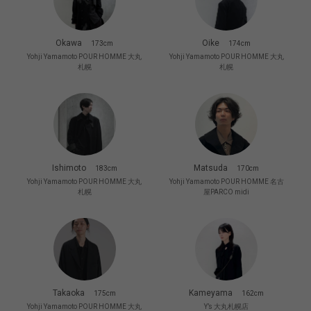
Okawa
Oike
173cm
174cm
Yohji Yamamoto POUR HOMME 大丸
Yohji Yamamoto POUR HOMME 大丸
札幌
札幌
Ishimoto
Matsuda
183cm
170cm
Yohji Yamamoto POUR HOMME 大丸
Yohji Yamamoto POUR HOMME 名古
札幌
屋PARCO midi
Takaoka
Kameyama
175cm
162cm
Yohji Yamamoto POUR HOMME 大丸
Y’s 大丸札幌店