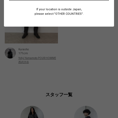
If your location is outside Japan,
please select "OTHER COUNTRIES".
Kurasho
171cm
Yohji Yamamoto POUR HOMME
西武渋谷
スタッフ一覧