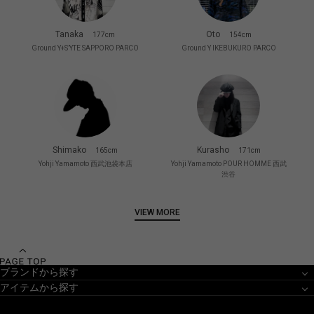
Tanaka
Oto
177cm
154cm
Ground Y+S’YTE SAPPORO PARCO
Ground Y IKEBUKURO PARCO
Shimako
Kurasho
165cm
171cm
Yohji Yamamoto 西武池袋本店
Yohji Yamamoto POUR HOMME 西武
渋谷
VIEW MORE
ブランドから探す
アイテムから探す