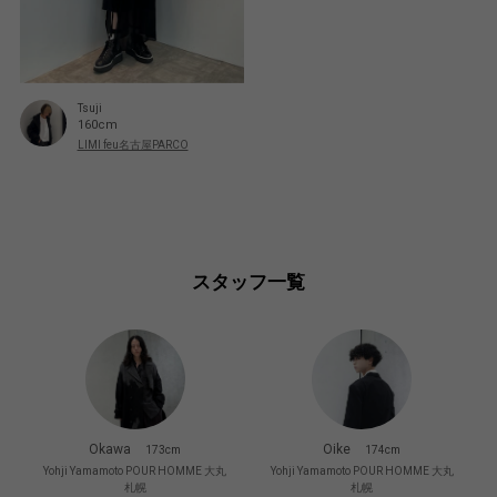
Tsuji
160cm
LIMI feu名古屋PARCO
スタッフ一覧
Okawa
Oike
173cm
174cm
Yohji Yamamoto POUR HOMME 大丸
Yohji Yamamoto POUR HOMME 大丸
札幌
札幌