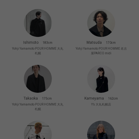
Ishimoto
Matsuda
183cm
170cm
Yohji Yamamoto POUR HOMME 大丸
Yohji Yamamoto POUR HOMME 名古
札幌
屋PARCO midi
Takaoka
Kameyama
175cm
162cm
Yohji Yamamoto POUR HOMME 大丸
Y’s 大丸札幌店
札幌