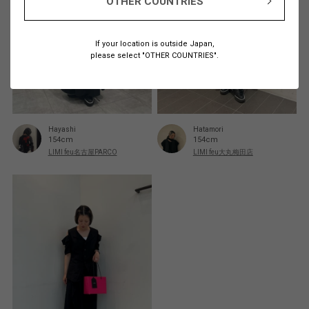
OTHER COUNTRIES
If your location is outside Japan,
please select "OTHER COUNTRIES".
Hatamori
Hayashi
154cm
154cm
LIMI feu大丸梅田店
LIMI feu名古屋PARCO