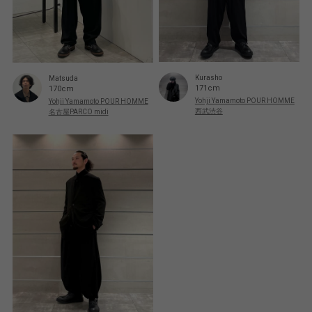
Kurasho
Matsuda
171cm
170cm
Yohji Yamamoto POUR HOMME
Yohji Yamamoto POUR HOMME
西武渋谷
名古屋PARCO midi