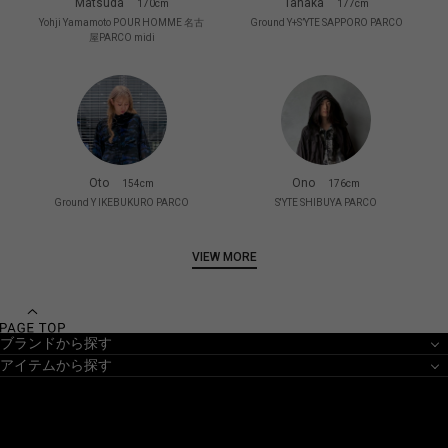
Matsuda
Tanaka
170cm
177cm
Yohji Yamamoto POUR HOMME 名古
Ground Y+S’YTE SAPPORO PARCO
屋PARCO midi
Oto
Ono
154cm
176cm
Ground Y IKEBUKURO PARCO
S'YTE SHIBUYA PARCO
VIEW MORE
ブランドから探す
アイテムから探す