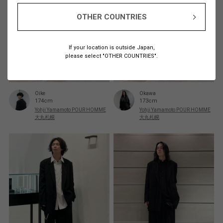
OTHER COUNTRIES
If your location is outside Japan,
please select "OTHER COUNTRIES".
Oike
Okawa
174cm
173cm
Yohji Yamamoto POUR HOMME
Yohji Yamamoto POUR HOMME
大丸札幌
大丸札幌