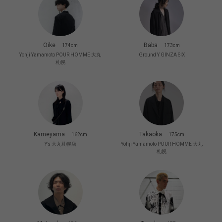
Oike
Baba
174cm
173cm
Yohji Yamamoto POUR HOMME 大丸
Ground Y GINZA SIX
札幌
Kameyama
Takaoka
162cm
175cm
Y’s 大丸札幌店
Yohji Yamamoto POUR HOMME 大丸
札幌