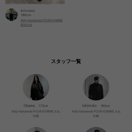
Ashizawa
180cm
Yohji Yamamoto POUR HOMME
西武渋谷
スタッフ一覧
Okawa
Ishimoto
173cm
183cm
Yohji Yamamoto POUR HOMME 大丸
Yohji Yamamoto POUR HOMME 大丸
札幌
札幌