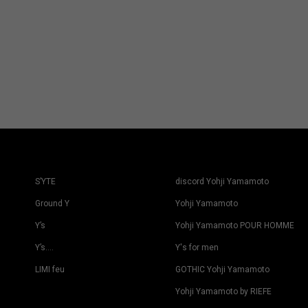
S’YTE
discord Yohji Yamamoto
Ground Y
Yohji Yamamoto
Y’s
Yohji Yamamoto POUR HOMME
Y’s….
Y's for men
LIMI feu
GOTHIC Yohji Yamamoto
Yohji Yamamoto by RIEFE