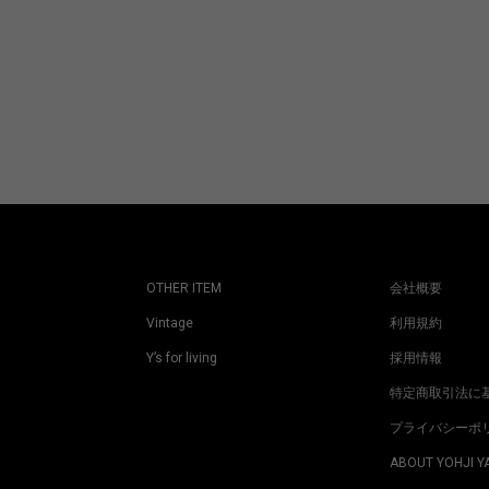
OTHER ITEM
会社概要
Vintage
利用規約
Y’s for living
採用情報
特定商取引法に
プライバシーポ
ABOUT YOHJI 