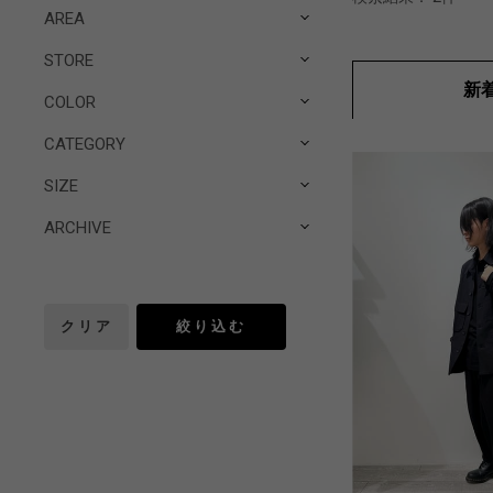
AREA
STORE
新
COLOR
CATEGORY
SIZE
ARCHIVE
クリア
絞り込む