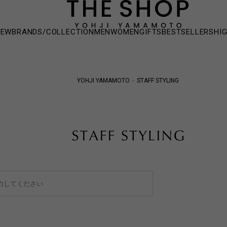
NEW
BRANDS/COLLECTION
MEN
WOMEN
GIFTS
BESTSELLERS
HI
YOHJI YAMAMOTO
STAFF STYLING