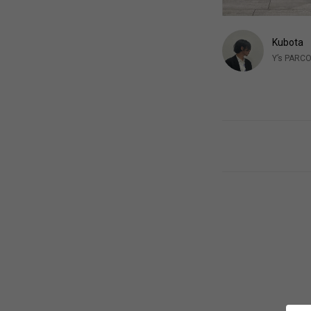
Kubota
Y’s PAR