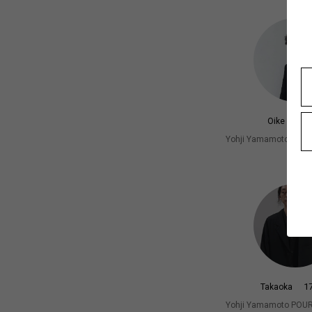
17
Oike
Yohji Yamamoto PO
札幌
1
Takaoka
Yohji Yamamoto PO