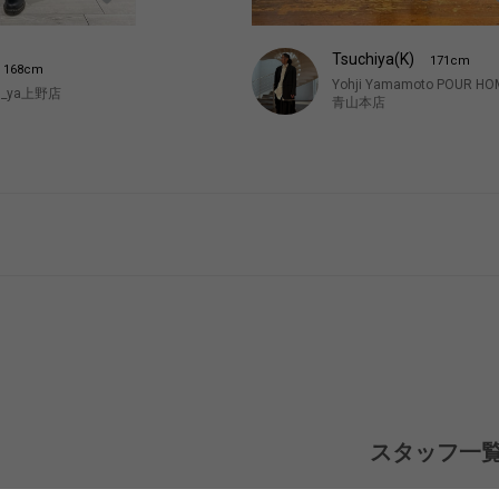
Tsuchiya(K)
171cm
168cm
Yohji Yamamoto POUR H
CO_ya上野店
青山本店
スタッフ一