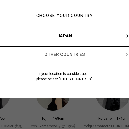
CHOOSE YOUR COUNTRY
JAPAN
4cm
173cm
170cm
Okawa
Matsuda
OTHER COUNTRIES
UR HOMME 大丸
Yohji Yamamoto POUR HOMME 大丸
Yohji Yamamoto POUR H
札幌
屋PARCO midi
If your location is outside Japan,
please select "OTHER COUNTRIES".
75cm
168cm
171cm
Fujii
Kurasho
UR HOMME 大丸
Yohji Yamamoto そごう横浜
Yohji Yamamoto POUR H