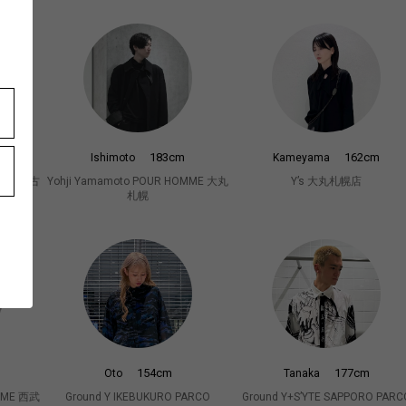
183cm
162cm
Ishimoto
Kameyama
OMME 名古
Yohji Yamamoto POUR HOMME 大丸
Y’s 大丸札幌店
札幌
154cm
177cm
Oto
Tanaka
OMME 西武
Ground Y IKEBUKURO PARCO
Ground Y+S’YTE SAPPORO PARC