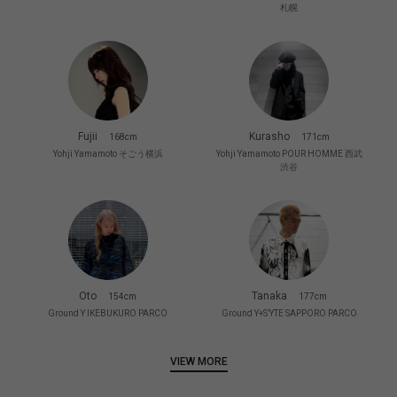
札幌
Fujii
Kurasho
168cm
171cm
Yohji Yamamoto そごう横浜
Yohji Yamamoto POUR HOMME 西武
渋谷
Oto
Tanaka
154cm
177cm
Ground Y IKEBUKURO PARCO
Ground Y+S’YTE SAPPORO PARCO
VIEW MORE