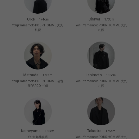
Oike
Okawa
174cm
173cm
Yohji Yamamoto POUR HOMME 大丸
Yohji Yamamoto POUR HOMME 大丸
札幌
札幌
Matsuda
Ishimoto
170cm
183cm
Yohji Yamamoto POUR HOMME 名古
Yohji Yamamoto POUR HOMME 大丸
屋PARCO midi
札幌
Kameyama
Takaoka
162cm
175cm
Y’s 大丸札幌店
Yohji Yamamoto POUR HOMME 大丸