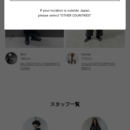
If your location is outside Japan,
please select "OTHER COUNTRIES".
Mori
Tanaka
182cm
177cm
WILDSIDE YOHJI YAMAMOTO
Ground Y+S’YTE SAPPORO
OSAKA
PARCO
スタッフ一覧