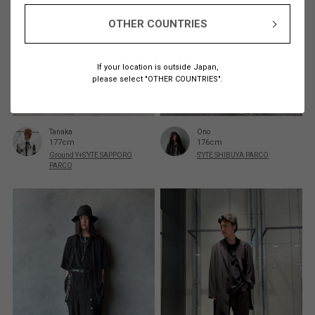
OTHER COUNTRIES
If your location is outside Japan,
please select "OTHER COUNTRIES".
Tanaka
Ono
177cm
176cm
Ground Y+S’YTE SAPPORO
S'YTE SHIBUYA PARCO
PARCO