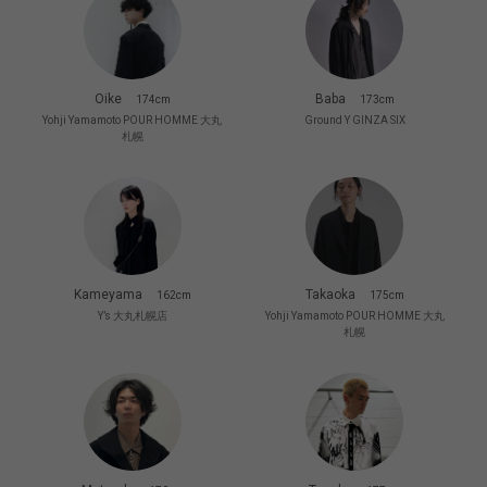
Oike
Baba
174cm
173cm
Yohji Yamamoto POUR HOMME 大丸
Ground Y GINZA SIX
札幌
Kameyama
Takaoka
162cm
175cm
Y’s 大丸札幌店
Yohji Yamamoto POUR HOMME 大丸
札幌