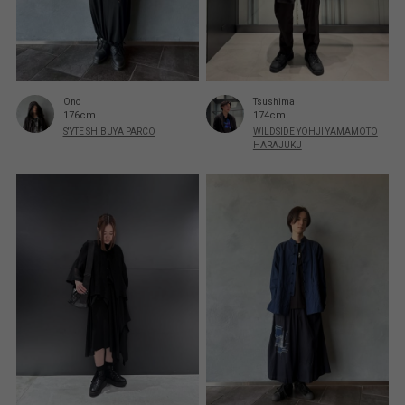
Ono
Tsushima
176cm
174cm
S'YTE SHIBUYA PARCO
WILDSIDE YOHJI YAMAMOTO
HARAJUKU