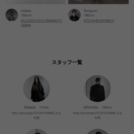
Hidaka
Taniguchi
160cm
180cm
WILDSIDE YOHJI YAMAMOTO
S'YTE SHIBUYA PARCO
OSAKA
スタッフ一覧
Okawa
Ishimoto
173cm
183cm
Yohji Yamamoto POUR HOMME 大丸
Yohji Yamamoto POUR HOMME 大丸
札幌
札幌