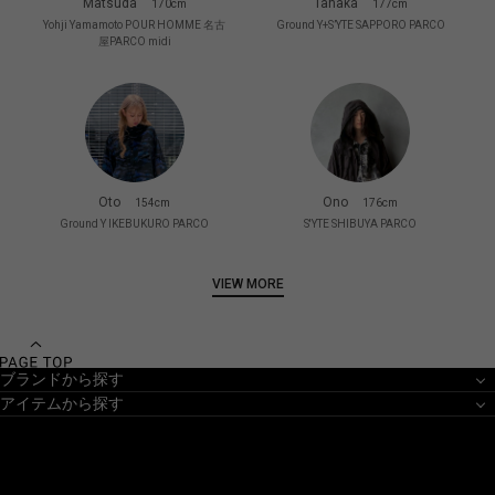
Matsuda
Tanaka
170cm
177cm
Yohji Yamamoto POUR HOMME 名古
Ground Y+S’YTE SAPPORO PARCO
屋PARCO midi
Oto
Ono
154cm
176cm
Ground Y IKEBUKURO PARCO
S'YTE SHIBUYA PARCO
VIEW MORE
ブランドから探す
アイテムから探す